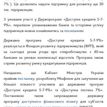
7%
). Це дозволить надати підтримку для розвитку ще 20
тис. підприємцям.
З умовами участі у Держпрограмі «Доступні кредити 5-7-
9%», переліком уповноважених банків та історіями успіху
підприємців можна ознайомитись за
посиланням
.
Державна програма «Доступні кредити 5-7-9%»
реалізується Фондом розвитку підприємництва (ФРП), який
на сьогодні уклав угоди про співробітництво з 40-ма
банками на умовах компенсації відсотків. Програма також
сприяє розвитку ринку кредитування підприємців.
Нагадаємо, що Кабінет Міністрів України
прийняв
постанову
, розроблену Мінфіном для залучення ще
більшої кількості учасників до державних програм
«Доступні кредити 5-7-9%» та «Доступна іпотека 7%».
Постановою також запроваджено державну
програму
доступного фінансового лізингу
для суб’єктів
мікро, малого та середнього підприємництва (ММСП).