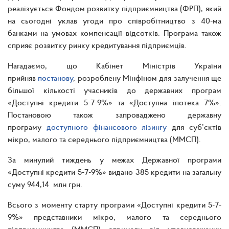
реалізується Фондом розвитку підприємництва (ФРП), який
на сьогодні уклав угоди про співробітництво з 40-ма
банками на умовах компенсації відсотків. Програма також
сприяє розвитку ринку кредитування підприємців.
Нагадаємо, що Кабінет Міністрів України
прийняв
постанову
, розроблену Мінфіном для залучення ще
більшої кількості учасників до державних програм
«Доступні кредити 5-7-9%» та «Доступна іпотека 7%».
Постановою також запроваджено державну
програму
доступного фінансового лізингу
для суб’єктів
мікро, малого та середнього підприємництва (ММСП).
За минулий тиждень у межах Державної програми
«Доступні кредити 5-7-9%» видано 385 кредити на загальну
суму 944,14 млн грн.
Всього з моменту старту програми «Доступні кредити 5-7-
9%» представники мікро, малого та середнього
підприємництва (ММСП) отримали від уповноважених