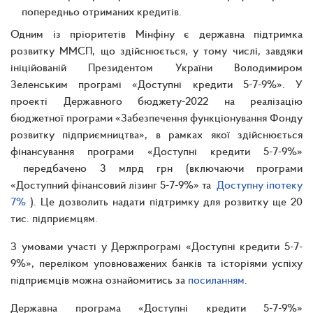
попередньо отриманих кредитів.
Одним із пріоритетів Мінфіну є державна підтримка
розвитку ММСП, що здійснюється, у тому числі, завдяки
ініційованій Президентом України Володимиром
Зеленським програмі «Доступні кредити 5-7-9%». У
проекті Державного бюджету-2022 на реалізацію
бюджетної програми «Забезпечення функціонування Фонду
розвитку підприємництва», в рамках якої здійснюється
фінансування програми «Доступні кредити 5-7-9%»
передбачено 3 млрд грн (включаючи програми
«Доступний фінансовий лізинг 5-7-9%» та
Доступну іпотеку
7%
). Це дозволить надати підтримку для розвитку ще 20
тис. підприємцям.
З умовами участі у Держпрограмі «Доступні кредити 5-7-
9%», переліком уповноважених банків та історіями успіху
підприємців можна ознайомитись за
посиланням
.
Державна програма «Доступні кредити 5-7-9%»