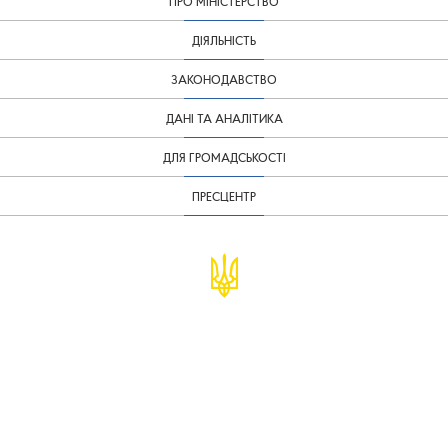
ПРО МІНІСТЕРСТВО
ДІЯЛЬНІСТЬ
ЗАКОНОДАВСТВО
ДАНІ ТА АНАЛІТИКА
ДЛЯ ГРОМАДСЬКОСТІ
ПРЕСЦЕНТР
© Міністерство фінансів України
infomf@minfin.gov.ua
presa@minfin.gov.ua
+38 (044) 201-56-30
Урядова "гаряча лінія" 1545