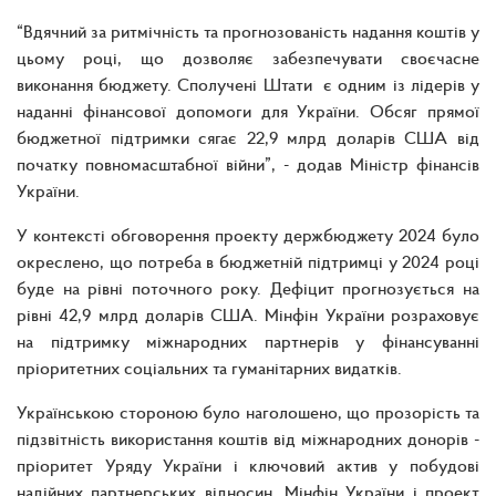
“Вдячний за ритмічність та прогнозованість надання коштів у
цьому році, що дозволяє забезпечувати своєчасне
виконання бюджету. Сполучені Штати є одним із лідерів у
наданні фінансової допомоги для України. Обсяг прямої
бюджетної підтримки сягає 22,9 млрд доларів США від
початку повномасштабної війни”, - додав Міністр фінансів
України.
У контексті обговорення проекту держбюджету 2024 було
окреслено, що потреба в бюджетній підтримці у 2024 році
буде на рівні поточного року. Дефіцит прогнозується на
рівні 42,9 млрд доларів США. Мінфін України розраховує
на підтримку міжнародних партнерів у фінансуванні
пріоритетних соціальних та гуманітарних видатків.
Українською стороною було наголошено, що прозорість та
підзвітність використання коштів від міжнародних донорів -
пріоритет Уряду України і ключовий актив у побудові
надійних партнерських відносин. Мінфін України і проект