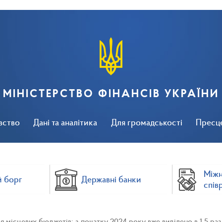
МІНІСТЕРСТВО ФІНАНСІВ УКРАЇНИ
вство
Дані та аналітика
Для громадськості
Пресц
Між
 борг
Державні банки
спів
 місцевих бюджетів: з початку 2024 року вже виділено в 1,5 раза