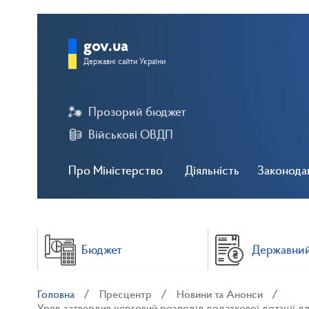
gov.ua
Державні сайти України
Прозорий бюджет
Військові ОВДП
Про Міністерство
Діяльність
Законода
Бюджет
Державний
Головна
Пресцентр
Новини та Анонси
Уряд затвердив черговий розподіл додаткової дотації для