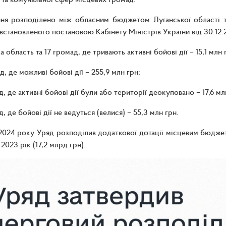
ння розподілено між обласним бюджетом Луганської області 
 встановленого постановою Кабінету Міністрів України від 30.12
 область та 17 громад, де тривають активні бойові дії – 15,1 млн 
д, де можливі бойові дії – 255,9 млн грн;
д, де активні бойові дії були або території деокуповано – 17,6 мл
, де бойові дії не ведуться (велися) – 55,3 млн грн.
2024 року Уряд розподілив додаткової дотації місцевим бюджетам
 2023 рік (17,2 млрд грн).