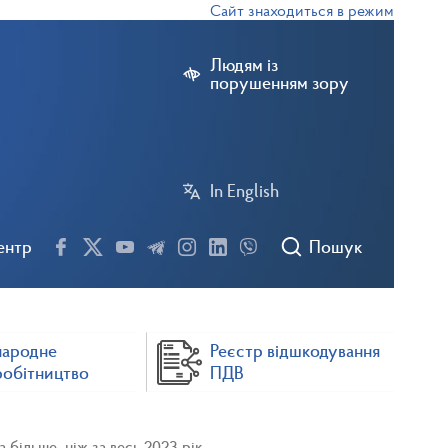
Сайт знаходиться в режимі тестової е
Людям із
порушенням зору
In English
ентр
Пошук
народне
Реєстр відшкодування
робітництво
ПДВ
 більше, ніж за весь 2023 рік