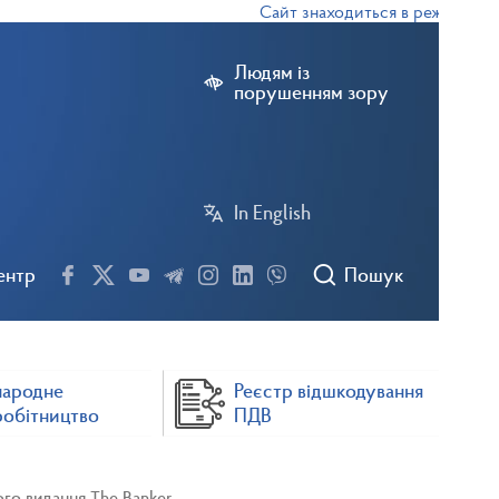
Сайт знаходиться в режимі тестов
Людям із
порушенням зору
In English
ентр
Пошук
народне
Реєстр відшкодування
робітництво
ПДВ
го видання The Banker