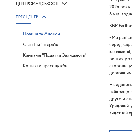
ДЛЯ ГРОМАДСЬКОСТІ
2026 року.
6 мільярді
ПРЕСЦЕНТР
BNP Paribas
Новини та Анонси
«Ми радієм
Статті та інтерв'ю
серед євро
залежав ві
Кампанія "Податки Захищають"
ринках у з
Контакти пресслужби
сторони у
державним
Нагадаємо
найкращою 
друге місц
Урядовий у
видатний п