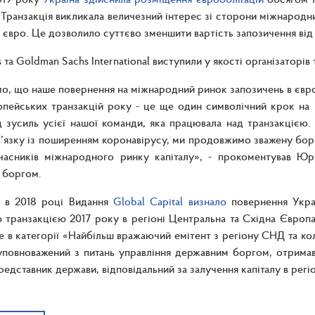
 Транзакція викликала величезний інтерес зі сторони міжнародни
в євро. Це дозволило суттєво зменшити вартість запозичення від
 та Goldman Sachs International виступили у якості організаторів 
о, що наше повернення на міжнародний ринок запозичень в євр
пейських транзакцій року - це ще один символічний крок на шл
д зусиль усієї нашої команди, яка працювала над транзакцією
в’язку із поширенням коронавірусу, ми продовжимо зважену борг
часників міжнародного ринку капіталу», - прокоментував Юр
 боргом.
, в 2018 році Видання
Global Capital визнало
повернення Украї
транзакцією 2017 року в регіоні Центральна та Східна Європа
е в категорії «Найбільш вражаючий емітент з регіону СНД та кол
повноважений з питань управління державним боргом, отримав 
редставник держави, відповідальний за залучення капіталу в рег