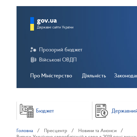
gov.ua
Державні сайти України
Прозорий бюджет
Військові ОВДП
Про Міністерство
Діяльність
Законода
Бюджет
Державний
Головна
Пресцентр
Новини та Анонси
Випуск Україною єврооблігацій в євро в 2019 році визн