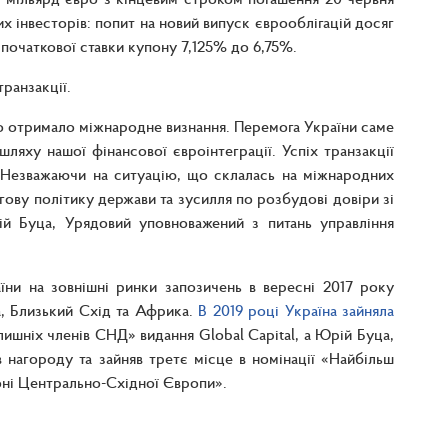
х інвесторів: попит на новий випуск єврооблігацій досяг
 початкової ставки купону 7,125% до 6,75%.
транзакції.
о отримало міжнародне визнання. Перемога України саме
яху нашої фінансової євроінтеграції. Успіх транзакції
. Незважаючи на ситуацію, що склалась на міжнародних
ову політику держави та зусилля по розбудові довіри зі
ій Буца, Урядовий уповноважений з питань управління
ни на зовнішні ринки запозичень в вересні 2017 року
, Близький Схід та Африка.
В 2019 році Україна зайняла
ишніх членів СНД» видання Global Capital, а Юрій Буца,
нагороду та зайняв третє місце в номінації «Найбільш
іоні Центрально-Східної Європи».