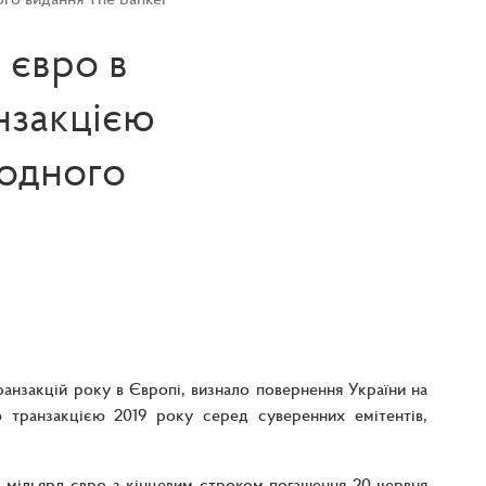
 євро в
нзакцією
родного
анзакцій року в Європі, визнало повернення України на
 транзакцією 2019 року серед суверенних емітентів,
 мільярд євро з кінцевим строком погашення 20 червня