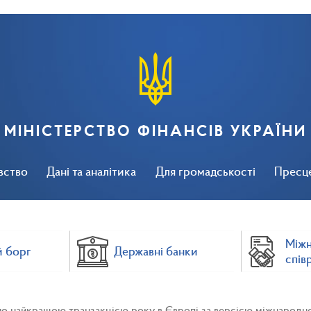
МІНІСТЕРСТВО ФІНАНСІВ УКРАЇНИ
вство
Дані та аналітика
Для громадськості
Пресц
Між
 борг
Державні банки
спів
ано найкращою транзакцією року в Європі за версією міжнародно