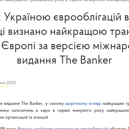
 Україною єврооблігацій в
ці визнано найкращою тра
 Європі за версією міжна
видання The Banker
вня 2020
е видання The Banker, у своєму
щорічному огляді
найкращих тр
ринки запозичень в євро в червні минулого року найкращою
х організацій та агенцій.
019 року
Україна здійснила розміщення єврооблігацій
обсягом 1