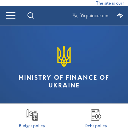
The site is curren
Українською
MINISTRY OF FINANCE OF
UKRAINE
Budget policy
Debt policy