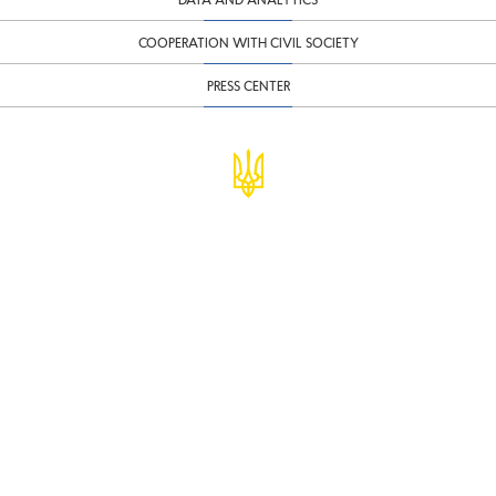
COOPERATION WITH CIVIL SOCIETY
PRESS CENTER
© Ministry of Finance of Ukraine
infomf@minfin.gov.ua
presa@minfin.gov.ua
+38 (044) 201-56-30
Government Hotline 1545