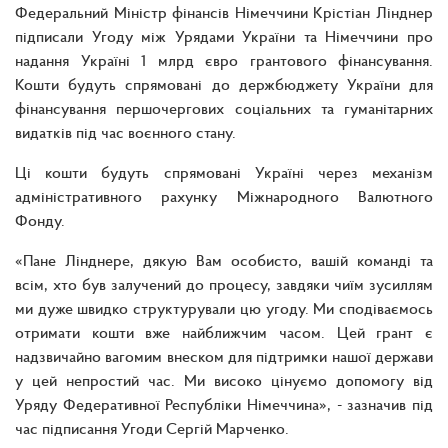
Федеральний Міністр фінансів Німеччини Крістіан Лінднер
підписали Угоду між Урядами України та Німеччини про
надання Україні 1 млрд євро грантового фінансування.
Кошти будуть спрямовані до держбюджету України для
фінансування першочергових соціальних та гуманітарних
видатків під час воєнного стану.
Ці кошти будуть спрямовані Україні через механізм
адміністративного рахунку Міжнародного Валютного
Фонду.
«Пане Лінднере, дякую Вам особисто, вашій команді та
всім, хто був залучений до процесу, завдяки чиїм зусиллям
ми дуже швидко структурували цю угоду. Ми сподіваємось
отримати кошти вже найближчим часом. Цей грант є
надзвичайно вагомим внеском для підтримки нашої держави
у цей непростий час. Ми високо цінуємо допомогу від
Уряду Федеративної Республіки Німеччина», - зазначив під
час підписання Угоди Сергій Марченко.