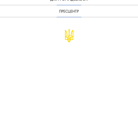
ПРЕСЦЕНТР
© Міністерство фінансів України
infomf@minfin.gov.ua
presa@minfin.gov.ua
+38 (044) 201-56-30
Урядова "гаряча лінія" 1545
Повідомити про корупцію