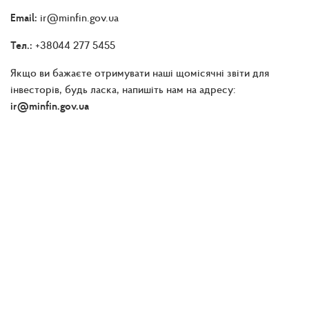
Email:
ir@minfin.gov.ua
Тел.:
+38044 277 5455
Якщо ви бажаєте отримувати наші щомісячні звіти для
інвесторів, будь ласка, напишіть нам на адресу:
ir@minfin.gov.ua