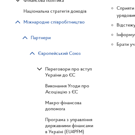
Фінансова політика
Сприяти 
Національна стратегія доходів
урядовим
Міжнародне співробітництво
Відстежу
Інформув
Партнери
Брати уч
Європейський Союз
Переговори про вступ
України до ЄС
Виконання Угоди про
Асоціацію з ЄС
Макро-фінансова
допомога
Програма з управління
державними фінансами
в Україні (EU4PFM)