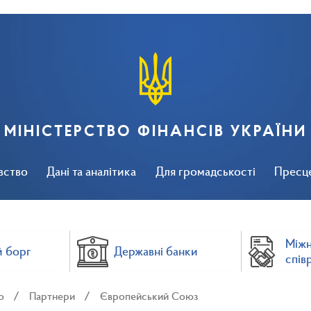
МІНІСТЕРСТВО ФІНАНСІВ УКРАЇНИ
вство
Дані та аналітика
Для громадськості
Пресц
Між
 борг
Державні банки
спів
о
Партнери
Європейський Союз