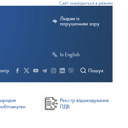
Сайт знаходиться в режимі тестової е
Людям із
порушенням зору
In English
ентр
Пошук
народне
Реєстр відшкодування
робітництво
ПДВ