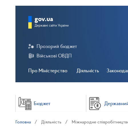
gov.ua
Державні сайти України
Прозорий бюджет
Військові ОВДП
Про Міністерство
Діяльність
Законода
Бюджет
Державний
Головна
Діяльність
Міжнародне співробітництв