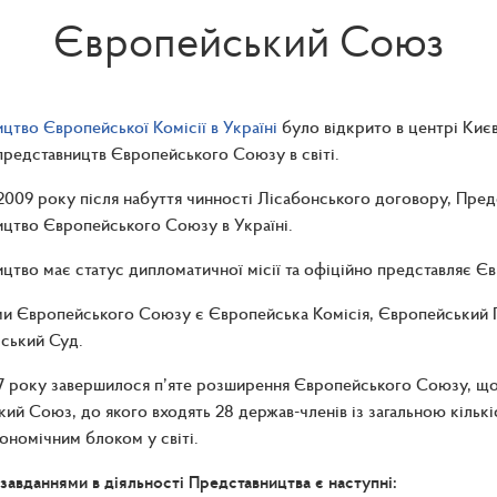
Європейський Союз
цтво Європейської Комісії в Україні
було відкрито в центрі Києв
представництв Європейського Союзу в світі.
 2009 року після набуття чинності Лісабонського договору, Пре
цтво Європейського Союзу в Україні.
цтво має статус дипломатичної місії та офіційно представляє Є
ми Європейського Союзу є Європейська Комісія, Європейський 
ський Суд.
07 року завершилося п’яте розширення Європейського Союзу, що
ий Союз, до якого входять 28 держав-членів із загальною кільк
ономічним блоком у світі.
завданнями в діяльності Представництва є наступні: