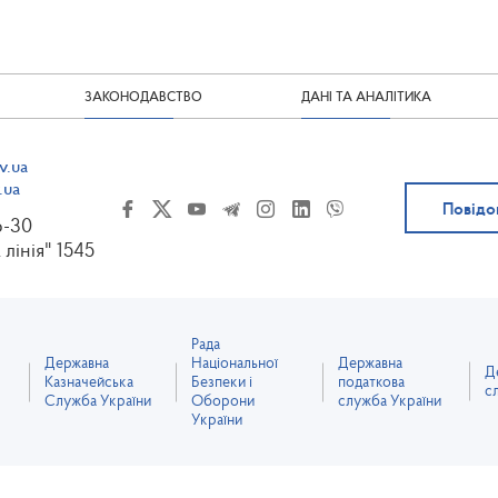
ЗАКОНОДАВСТВО
ДАНІ ТА АНАЛІТИКА
v.ua
.ua
Повідо
6-30
 лінія" 1545
Рада
Державна
Національної
Державна
Д
Казначейська
Безпеки і
податкова
с
Служба України
Оборони
служба України
України