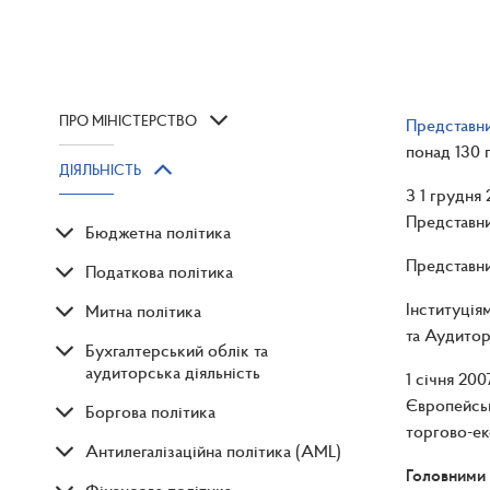
ПРО МІНІСТЕРСТВО
Представни
понад 130 
ДІЯЛЬНІСТЬ
З 1 грудня
Представни
Бюджетна політика
Представни
Податкова політика
Інституція
Митна політика
та Аудитор
Бухгалтерський облік та
аудиторська діяльність
1 січня 20
Європейськ
Боргова політика
торгово-ек
Антилегалізаційна політика (AML)
Головними 