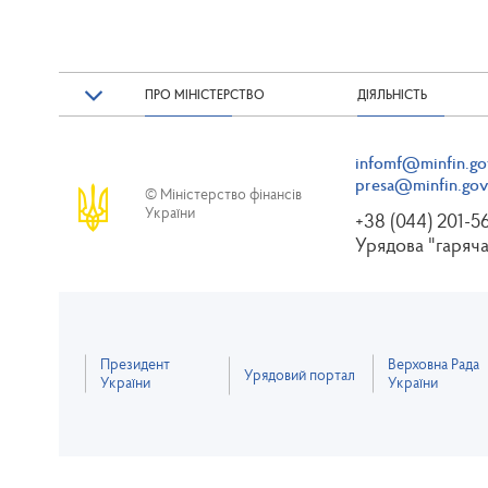
ПРО МІНІСТЕРСТВО
ДІЯЛЬНІСТЬ
infomf@minfin.go
presa@minfin.gov
© Міністерство фінансів
України
+38 (044) 201-5
Урядова "гаряча
Президент
Верховна Рада
Урядовий портал
України
України