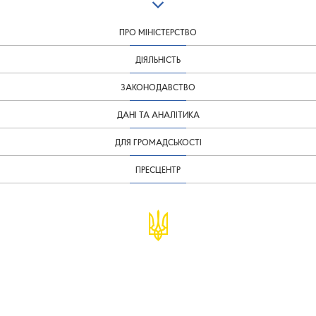
ПРО МІНІСТЕРСТВО
ДІЯЛЬНІСТЬ
ЗАКОНОДАВСТВО
ДАНІ ТА АНАЛІТИКА
ДЛЯ ГРОМАДСЬКОСТІ
ПРЕСЦЕНТР
© Міністерство фінансів України
infomf@minfin.gov.ua
presa@minfin.gov.ua