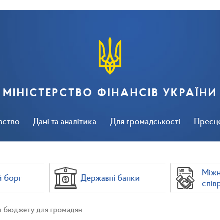
МІНІСТЕРСТВО ФІНАНСІВ УКРАЇНИ
вство
Дані та аналітика
Для громадськості
Пресц
Між
 борг
Державні банки
спів
л бюджету для громадян