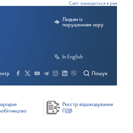
Сайт знаходиться в режимі тестов
Людям із
порушенням зору
In English
ентр
Пошук
народне
Реєстр відшкодування
робітництво
ПДВ