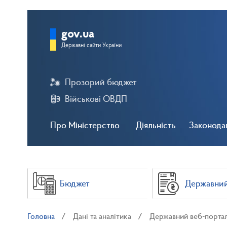
gov.ua
Державні сайти України
Прозорий бюджет
Військові ОВДП
Про Міністерство
Діяльність
Законода
Бюджет
Державний
Головна
Дані та аналітика
Державний веб-порта