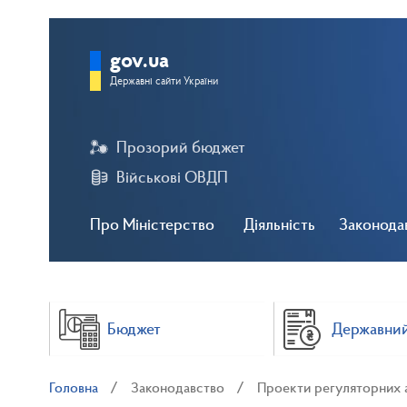
gov.ua
Державні сайти України
Прозорий бюджет
Військові ОВДП
Про Міністерство
Діяльність
Законода
Бюджет
Державний
Головна
Законодавство
Проекти регуляторних 