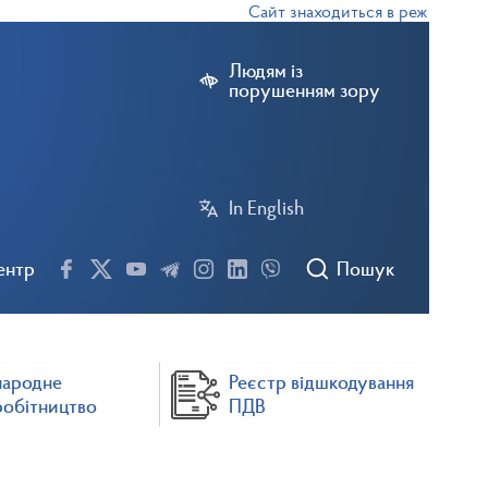
Сайт знаходиться в режимі тестово
Людям із
порушенням зору
In English
ентр
Пошук
народне
Реєстр відшкодування
робітництво
ПДВ