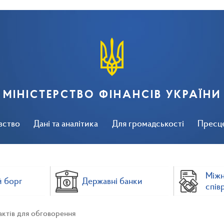
МІНІСТЕРСТВО ФІНАНСІВ УКРАЇНИ
вство
Дані та аналітика
Для громадськості
Пресц
Між
 борг
Державні банки
спів
актів для обговорення