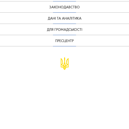
ЗАКОНОДАВСТВО
ДАНІ ТА АНАЛІТИКА
ДЛЯ ГРОМАДСЬКОСТІ
ПРЕСЦЕНТР
© Міністерство фінансів України
infomf@minfin.gov.ua
presa@minfin.gov.ua
+38 (044) 201-56-30
Урядова "гаряча лінія" 1545