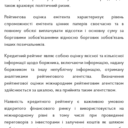
також враховує політичний ризик.
Рейтингова оцінка емітента характеризує рівень
спроможності емітента цінних паперів своєчасно та в
повному обсязі виплачувати відсотки і основну суму за
борговими зобов'язаннями відносно боргових зобов'язань
інших позичальників.
Кредитний рейтинг являє собою оцінку якісної та кількісної
інформації щодо боржника, включаючи інформацію, надану
боржником та іншу непублічну інформацію, отриману
аналітиками рейтингового агентства. Визначення
рейтингової оцінки міжнародним рейтинговим агентством
здійснюється за шкалою, яка прийнята таким агентством.
Наявність кредитного рейтингу є важливою умовою
відкритого фінансового ринку і використовується на
міжнародному рівні в тому числі при проведенні
переговорів з інвесторами і залученні коштів як шляхом