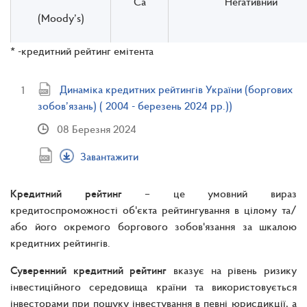
Ca
Негативний
(Moody’s)
* -кредитний рейтинг емітента
Динаміка кредитних рейтингів України (боргових
зобов’язань) ( 2004 - березень 2024 рр.))
08 Березня 2024
Завантажити
Кредитний рейтинг
– це умовний вираз
кредитоспроможності об'єкта рейтингування в цілому та/
або його окремого боргового зобов'язання за шкалою
кредитних рейтингів.
Суверенний кредитний рейтинг
вказує на рівень ризику
інвестиційного середовища країни та використовується
інвесторами при пошуку інвестування в певні юрисдикції, а