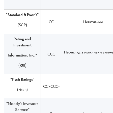
"Standard & Poor's”
СС
Негативний
(S&P)
Rating and
Investment
Перегляд з можливим зниж
ССС
Information, Inc.*
(R&I)
“Fitch Ratings”
СС/ССС-
(Fitch)
“
Moody's Investors
Service
”