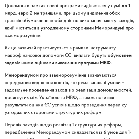
Допомога в рамках нової програми виділяється у сумі
до 1
млрд. євро 2-ма траншами
, при цьому виділення обох
траншів обумовлене необхідністю виконання пакету заходів,
який міститься в
узгодженому
сторонами
Меморандумі
про
взаєморозуміння.
Як це зазвичай практикується в рамках інструменту
макрофінансової допомоги ЄС, виплати будуть
обумовлені
задовільними оцінками виконання програми МВФ.
Меморандумом про взаєморозуміння
визначаються
передумови виділення коштів, зокрема загальні умови –
задовільне проведення заходів з реалізації домовленостей,
досягнутих між Україною та МВФ, а також позитивні
результати оцінки ЄС успіхів щодо проведення переліку
узгоджених сторонами структурних реформ.
Перелік заходів щодо реалізації структурних реформ,
передбачений Меморандумом складається із
6 умов для 1-