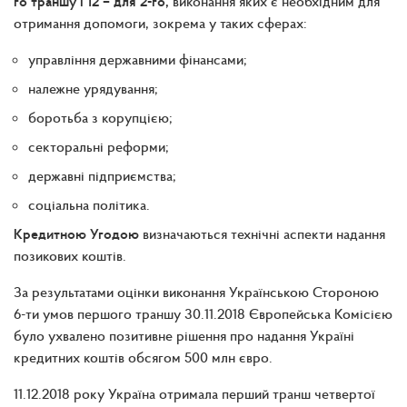
го траншу і 12 – для 2-го,
виконання яких є необхідним для
отримання допомоги, зокрема у таких сферах:
управління державними фінансами;
належне урядування;
боротьба з корупцією;
секторальні реформи;
державні підприємства;
соціальна політика.
Кредитною Угодою
визначаються технічні аспекти надання
позикових коштів.
За результатами оцінки виконання Українською Стороною
6-ти умов першого траншу 30.11.2018 Європейська Комісією
було ухвалено позитивне рішення про надання Україні
кредитних коштів обсягом 500 млн євро.
11.12.2018 року Україна отримала перший транш четвертої