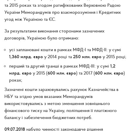
та 2015 роках та згодом ратифікованих Верховною Радою
України Меморандумів про взаєморозуміння і Кредитних
угод між Україною та ЄС.
За результатами виконання сторонами зазначених
договорів, Україною було отримано:
усі заплановані кошти в рамках МФД-І та МФД-ІІ: у сумі
1,360 млрд. євро
у 2014 році та
250 млн. євро
у 2015 році;
перший та другий транші в рамках МФД-ІІІ: у сумі
1,2
млрд. євро
у 2015 (
600 млн. євро
) та 2017 (
600 млн. євро
)
роках;
Зазначені кошти зараховувались рахунок Казначейства в
НБУ та згідно умов вказаних Меморандумів
використовувались з метою зменшення зовнішнього
фінансового тиску на Україну, поліпшення її платіжного
балансу і забезпечення бюджетних потреб.
09.07.2018
набуло чинності законодавче рішення