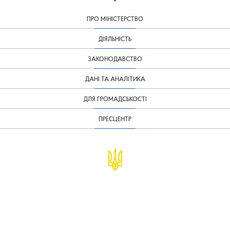
ПРО МІНІСТЕРСТВО
ДІЯЛЬНІСТЬ
ЗАКОНОДАВСТВО
ДАНІ ТА АНАЛІТИКА
ДЛЯ ГРОМАДСЬКОСТІ
ПРЕСЦЕНТР
© Міністерство фінансів України
infomf@minfin.gov.ua
presa@minfin.gov.ua