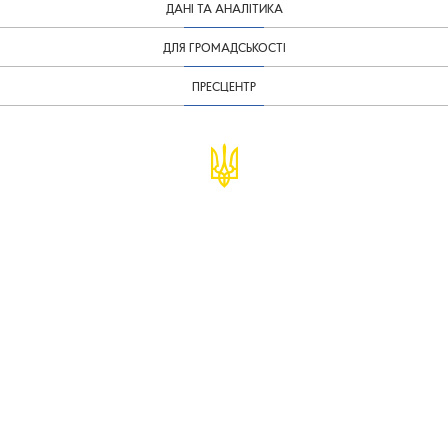
ДАНІ ТА АНАЛІТИКА
ДЛЯ ГРОМАДСЬКОСТІ
ПРЕСЦЕНТР
© Міністерство фінансів України
infomf@minfin.gov.ua
presa@minfin.gov.ua
+38 (044) 201-56-30
Урядова "гаряча лінія" 1545