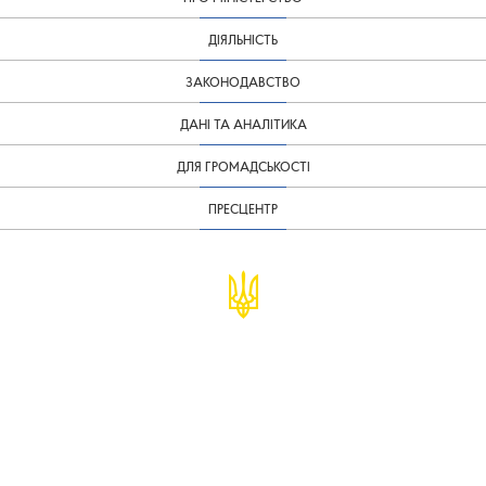
ДІЯЛЬНІСТЬ
ЗАКОНОДАВСТВО
ДАНІ ТА АНАЛІТИКА
ДЛЯ ГРОМАДСЬКОСТІ
ПРЕСЦЕНТР
© Міністерство фінансів України
infomf@minfin.gov.ua
presa@minfin.gov.ua
+38 (044) 201-56-30
Урядова "гаряча лінія" 1545