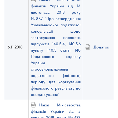
фінансів України від 14
листопада 2018 року
№887 "Про затвердження
Узагальнюючої податкової
консультації щодо
застосування положень
підпунктів 140.5.4, 140.5.6
16.11.2018
Додаток
пункту 140.5 статті 140
Податкового кодексу
України
стосовновизначення
податкового (звітного)
періоду для коригування
фінансового результату до
оподаткування"
Наказ Міністерства
фінансів України від 3
серпня 2018 року №673