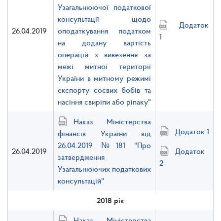
Узагальнюючої податкової
консультації щодо
Додаток
26.04.2019
оподаткування податком
1
на додану вартість
операцій з вивезення за
межі митної території
України в митному режимі
експорту соєвих бобів та
насіння свиріпи або ріпаку"
Наказ Міністерства
Додаток 1
фінансів України від
26.04.2019 №181 "Про
26.04.2019
Додаток
затвердження
2
Узагальнюючих податкових
консультацій"
2018 рік
Наказ Міністерства