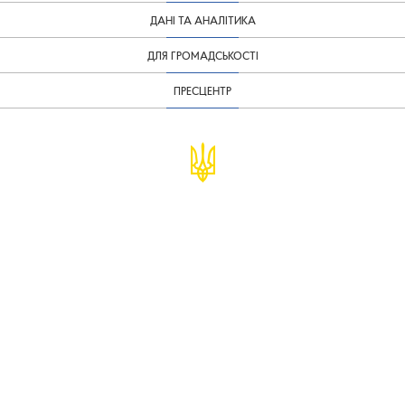
ДАНІ ТА АНАЛІТИКА
ДЛЯ ГРОМАДСЬКОСТІ
ПРЕСЦЕНТР
© Міністерство фінансів України
infomf@minfin.gov.ua
presa@minfin.gov.ua
+38 (044) 201-56-30
Урядова "гаряча лінія" 1545