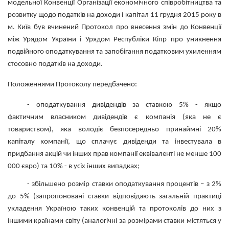
модельної Конвенції Організації економічного співробітництва та
розвитку щодо податків на доходи і капітал 11 грудня 2015 року в
м. Київ був вчинений Протокол про внесення змін до Конвенції
між Урядом України і Урядом Республіки Кіпр про уникнення
подвійного оподаткування та запобігання податковим ухиленням
стосовно податків на доходи.
Положеннями Протоколу передбачено:
- оподаткування дивідендів за ставкою 5% - якщо
фактичним власником дивідендів є компанія (яка не є
товариством), яка володіє безпосередньо принаймні 20%
капіталу компанії, що сплачує дивіденди та інвестувала в
придбання акцій чи інших прав компанії еквіваленті не менше 100
000 євро) та 10% - в усіх інших випадках;
- збільшено розмір ставки оподаткування процентів – з 2%
до 5% (запропоновані ставки відповідають загальній практиці
укладення Україною таких конвенцій та протоколів до них з
іншими країнами світу (аналогічні за розмірами ставки містяться у