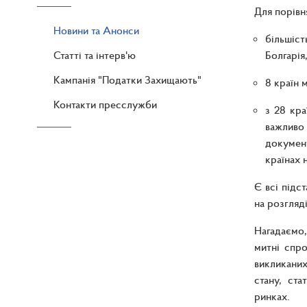
Для порівн
Новини та Анонси
більшіст
Статті та інтерв'ю
Болгарія
Кампанія "Податки Захищають"
8 країн 
Контакти пресслужби
з 28 кр
важливо
документ
країнах 
Є всі підс
на розгляд
Нагадаємо,
митні спро
викликаних
стану, ста
ринках.