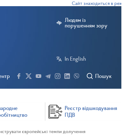
Сайт знаходиться в режимі тестов
Людям із
порушенням зору
In English
ентр
Пошук
народне
Реєстр відшкодування
робітництво
ПДВ
онструвати європейські темпи долучення