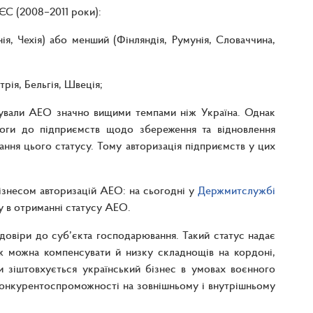
 ЄС (2008–2011 роки):
нія, Чехія) або менший (Фінляндія, Румунія, Словаччина,
рія, Бельгія, Швеція;
щували АЕО значно вищими темпами ніж Україна. Однак
моги до підприємств щодо збереження та відновлення
ання цього статусу. Тому авторизація підприємств у цих
бізнесом авторизацій АЕО: на сьогодні у
Держмитслужбі
су в отриманні статусу АЕО.
довіри до суб’єкта господарювання. Такий статус надає
ож можна компенсувати й низку складнощів на кордоні,
и зіштовхується український бізнес в умовах воєнного
конкурентоспроможності на зовнішньому і внутрішньому