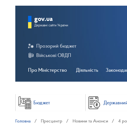
gov.ua
Державні сайти України
Прозорий бюджет
Військові ОВДП
Про Міністерство
Діяльність
Законода
Бюджет
Державний
Головна
Пресцентр
Новини та Анонси
4 ро