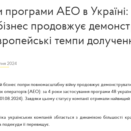
и програми АЕО в Україні:
 бізнес продовжує демонст
вропейські темпи долучен
пня 2024
й бізнес попри повномасштабну війну продовжує демонструвати
х операторів (АЕО): за 4 роки застосування програми 48 украї
 01.08.2024). Завдяки цьому статусу компанії отримали найвищий 
іка українських компаній збігається з динамікою більшості к
а подекуди її перевищує.