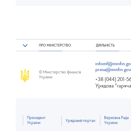
ПРО МІНІСТЕРСТВО
ДІЯЛЬНІСТЬ
infomf@minfin.go
presa@minfin.gov
© Міністерство фінансів
України
+38 (044) 201-5
Урядова "гаряча
Президент
Верховна Рада
Урядовий портал
України
України