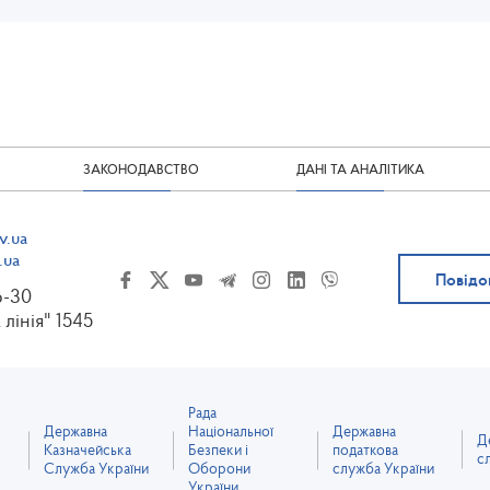
ЗАКОНОДАВСТВО
ДАНІ ТА АНАЛІТИКА
v.ua
.ua
Повідо
6-30
 лінія" 1545
Рада
Державна
Національної
Державна
Д
Казначейська
Безпеки і
податкова
с
Служба України
Оборони
служба України
України