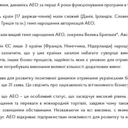
яння, динаміка АЕО за перші 4 роки функціонування програми в
ь країн (17 держав-членів) мали схожий (Данія, Ірландія, Слове
, Греція та ін.) темп нарощення авторизацій АЕО;
мали вищий темп нарощення АЕО, зокрема Велика Британія*, Авст
аїн ЄС лише 3 країни (Франція, Німеччина, Нідерланди) наро
 зазначити, що у цих країнах загалом набагато суворіші ви
ів, інших бізнес-процесів, надійність яких є умовою для отрим
не потребувала виконання великої кількості додаткових вимог.
тави для розвитку позитивної динаміки отримання українським 
і ще 31 заява. Це свідчить про зацікавленість вітчизняного бізне
 що АЕО – це особливий статус, що засвідчує високий рівень 
щення та переваги в міжнародній торгівлі, завдяки чому так
 зовнішніми обставинами. Незважаючи на всі виклики, з яким
тус АЕО відкриває підприємствам можливості для розвитку та 