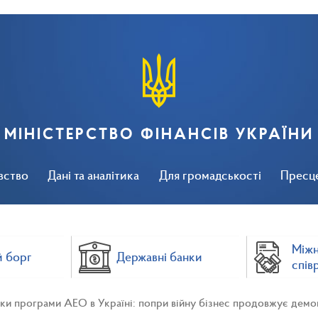
МІНІСТЕРСТВО ФІНАНСІВ УКРАЇНИ
вство
Дані та аналітика
Для громадськості
Пресц
Між
 борг
Державні банки
спів
ки програми АЕО в Україні: попри війну бізнес продовжує дем