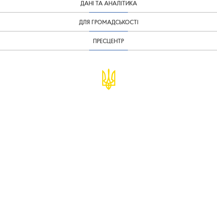
ДАНІ ТА АНАЛІТИКА
ДЛЯ ГРОМАДСЬКОСТІ
ПРЕСЦЕНТР
© Міністерство фінансів України
infomf@minfin.gov.ua
presa@minfin.gov.ua
+38 (044) 201-56-30
Урядова "гаряча лінія" 1545