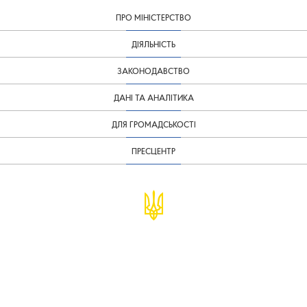
ПРО МІНІСТЕРСТВО
ДІЯЛЬНІСТЬ
ЗАКОНОДАВСТВО
ДАНІ ТА АНАЛІТИКА
ДЛЯ ГРОМАДСЬКОСТІ
ПРЕСЦЕНТР
© Міністерство фінансів України
infomf@minfin.gov.ua
presa@minfin.gov.ua
+38 (044) 201-56-30