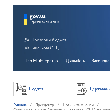
gov.ua
Державні сайти України
Прозорий бюджет
Військові ОВДП
Про Міністерство
Діяльність
Законода
Бюджет
Державний
Головна
Пресцентр
Новини та Анонси
Сергій Марченко та Генеральні інспектори США домови