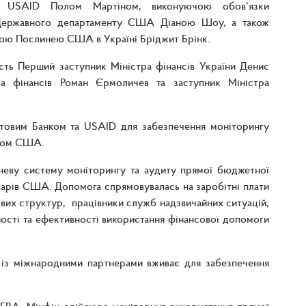
ом USAID Полом Мартіном, виконуючою обов’язки
 Державного департаменту США Діаною Шоу, а також
ою Послинею США в Україні Бріджит Брінк.
асть Перший заступник Міністра фінансів України Денис
ра фінансів Роман Єрмоличев та заступник Міністра
вітовим Банком та USAID для забезпечення моніторингу
ядом США.
вневу систему моніторингу та аудиту прямої бюджетної
ларів США. Допомога спрямовувалась на заробітні плати
лових структур, працівники служб надзвичайних ситуацій,
ності та ефективності використання фінансової допомоги
 із міжнародними партнерами вживає для забезпечення