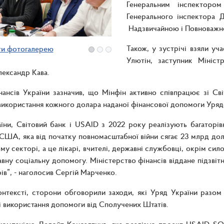
Генеральним інспектор
Генерального інспектора
Надзвичайною і Повноважн
Також, у зустрічі взяли уч
ти фотогалерею
Улютін, заступник Мініст
лександр Кава.
нансів України зазначив, що Мінфін активно співпрацює зі С
використання кожного долара наданої фінансової допомоги Ур
їни, Світовий банк і USAID з 2022 року реалізують багаторі
США, яка від початку повномасштабної війни сягає 23 млрд до
му секторі, а це лікарі, вчителі, державні службовці, окрім си
авну соціальну допомогу. Міністерство фінансів віддане підзвіт
рів”, - наголосив Сергій Марченко.
нтексті, сторони обговорили заходи, які Уряд України разом
 використання допомоги від Сполучених Штатів.