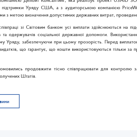
 компанією Делойт Консалтинг, яка реалізує проект USAID SO
 підтримки Уряду США, а з аудиторською компанією PriceWa
и з метою визначення допустимих державних витрат, проведени
півпраці зі Світовим банком усі виплати здійснюються на під
в та одержувачів соціальної державної допомоги. Використан
му Уряду, забезпечуючи при цьому прозорість. Перед виплато
видатків, що гарантує, що кошти використовуються тільки за 
омовились продовжити тісно співпрацювати для контролю за 
олучених Штатів.
овини