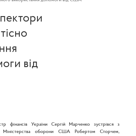
спектори
тісно
ення
оги від
істр фінансів України Сергій Марченко зустрівся з
ом Міністерства оборони США Робертом Сторчем,