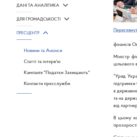
ДАНІ ТА АНАЛІТИКА
ДЛЯ ГРОМАДСЬКОСТІ
Перегляну
ПРЕСЦЕНТР
фінансів О
Новини та Анонси
Міністр фі
Статті та інтерв'ю
цільового 
Кампанія "Податки Захищають"
“Уряд Укра
Контакти пресслужби
підтримки 
в державно
та на держ
від партне
В цьому ко
прозорості