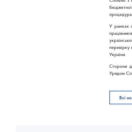
Спільно з
бюджетної
процедурам
У рамках с
працівникі
українсько
перевірку 
України.
Сторони д
Урядом Сп
Всі н