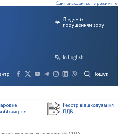
Сайт знаходиться в режимі тестової експ
Людям із
порушенням зору
In English
ентр
Пошук
народне
Реєстр відшкодування
робітництво
ПДВ
ивного використання допомоги від США