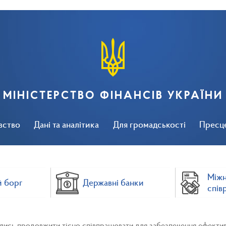
МІНІСТЕРСТВО ФІНАНСІВ УКРАЇНИ
вство
Дані та аналітика
Для громадськості
Пресц
Між
 борг
Державні банки
спів
лись продовжити тісно співпрацювати для забезпечення ефект