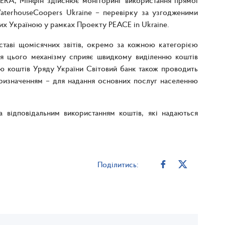
ERA, Мінфін здійснює моніторинг використання прямої
terhouseCoopers Ukraine – перевірку за узгодженими
х Україною у рамках Проекту PEACE in Ukraine.
ставі щомісячних звітів, окремо за кожною категорією
ня цього механізму сприяє швидкому виділенню коштів
ю коштів Уряду України Світовий банк також проводить
призначенням – для надання основних послуг населенню
відповідальним використанням коштів, які надаються
Поділитись: