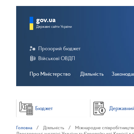
gov.ua
Державні сайти України
Прозорий бюджет
Військові ОВДП
Про Міністерство
Діяльність
Законода
Бюджет
Державний
Головна
Діяльність
Міжнародне співробітництв
Двосторонні зустрічі України та Європейської Комісії в