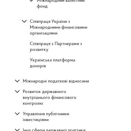
Міжнародний валютний
фонд
Співпраця України з
Міжнародними фінансовими
організаціями
Співпраця з Партнерами з
розвитку
Українська платформа
донорів
Міжнародні податкові відносини
Розвиток державного
внутрішнього фінансового
контролю
Управління публічними
інвестиціями
Інші сфери державної політики