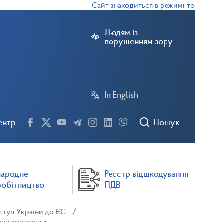
Сайт знаходиться в режимі тестової експл
Людям із
порушенням зору
In English
ентр
Пошук
народне
Реєстр відшкодування
робітництво
ПДВ
ступ України до ЄС
вий контроль»