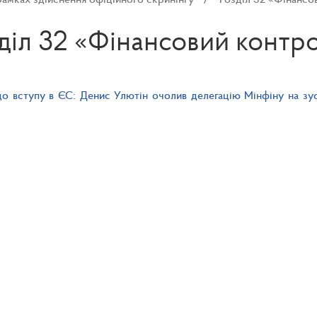
діл 32 «Фінансовий контр
о вступу в ЄС: Денис Улютін очолив делегацію Мінфіну на зус