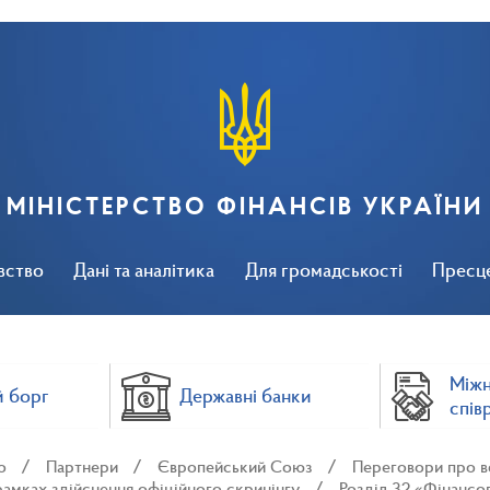
МІНІСТЕРСТВО ФІНАНСІВ УКРАЇНИ
вство
Дані та аналітика
Для громадськості
Пресц
Між
 борг
Державні банки
спів
о
Партнери
Європейський Союз
Переговори про в
 рамках здійснення офіційного скринінгу
Розділ 32 «Фінансо