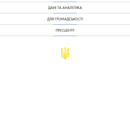
ДАНІ ТА АНАЛІТИКА
ДЛЯ ГРОМАДСЬКОСТІ
ПРЕСЦЕНТР
© Міністерство фінансів України
infomf@minfin.gov.ua
presa@minfin.gov.ua
+38 (044) 201-56-30
Урядова "гаряча лінія" 1545