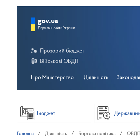
gov.ua
Державні сайти України
Прозорий бюджет
Військові ОВДП
Про Міністерство
Діяльність
Законода
Бюджет
Державний
Головна
Діяльність
Боргова політика
ОВД