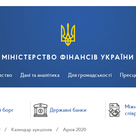
МІНІСТЕРСТВО ФІНАНСІВ УКРАЇНИ
вство
Дані та аналітика
Для громадськості
Пресц
Між
 борг
Державні банки
спів
П
Календар аукціонів
Архів 2020