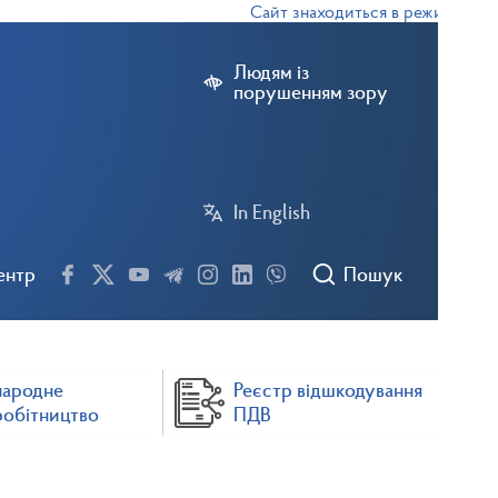
Сайт знаходиться в режимі тестової
Людям із
порушенням зору
In English
ентр
Пошук
народне
Реєстр відшкодування
робітництво
ПДВ