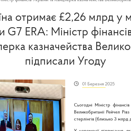
їна отримає £2,26 млрд у 
ви G7 ERA: Міністр фінансі
лерка казначейства Велико
підписали Угоду
01 Березня 2025
Сьогодні Міністр фінансі
Великобританії Рейчел Рівз
стерлінгів (близько 3 млрд
У церемонії підписання, я