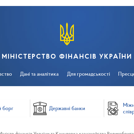
МІНІСТЕРСТВО ФІНАНСІВ УКРАЇНИ
вство
Дані та аналітика
Для громадськості
Пресц
Між
 борг
Державні банки
спів
Міністр фінансів України та Канцлерка казначейства Великобрита