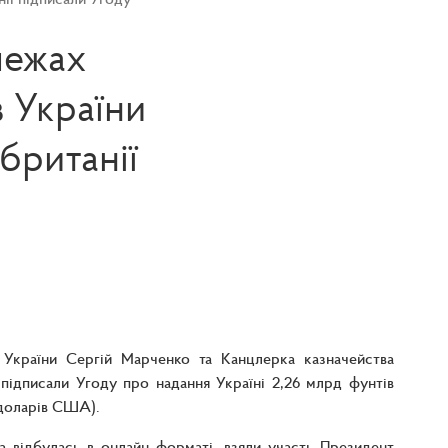
межах
в України
британії
в України Сергій Марченко та Канцлерка казначейства
 підписали Угоду про надання Україні 2,26 млрд фунтів
 доларів США).
ка відбулась в онлайн форматі, взяли участь Президент