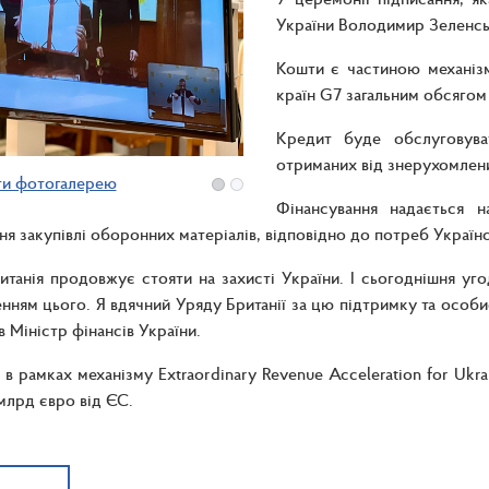
України Володимир Зеленськ
Кошти є частиною механізму
країн G7 загальним обсяго
Кредит буде обслуговува
отриманих від знерухомлени
ти фотогалерею
Фінансування надається 
ня закупівлі оборонних матеріалів, відповідно до потреб Україн
итанія продовжує стояти на захисті України. І сьогоднішня уг
нням цього. Я вдячний Уряду Британії за цю підтримку та особист
в Міністр фінансів України.
 в рамках механізму Extraordinary Revenue Acceleration for Ukr
лрд євро від ЄС.