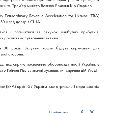
ий та Прем'єр-міністр Великої Британії Кір Стармер.
 Extraordinary Revenue Acceleration for Ukraine (ERA)
м 50 млрд доларів США.
тися і погашатися за рахунок майбутніх прибутків,
х російських суверенних активів.
на 30 років. Залучені кошти будуть спрямовані для
ської сторони.
ода, яка сприяє посиленню обороноздатності України, є
о Рейчел Рівз за значні зусилля, які сприяли цій Угоді”,
aine (ERA) країн G7 Україна вже отримала 1 млрд дол від
Поділитись: