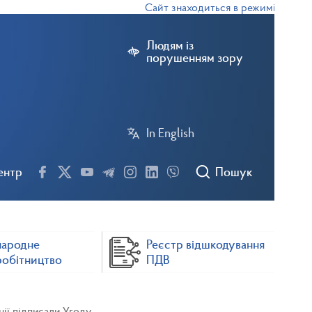
Сайт знаходиться в режимі тестової е
Людям із
порушенням зору
In English
ентр
Пошук
народне
Реєстр відшкодування
робітництво
ПДВ
нії підписали Угоду