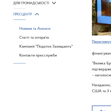
ДЛЯ ГРОМАДСЬКОСТІ
ПРЕСЦЕНТР
Новини та Анонси
Статті та інтерв'ю
Перегляну
Кампанія "Податки Захищають"
фінансуван
Контакти пресслужби
“Велика Бр
підтвердже
– наголоси
Нагадаємо,
США та 3 м