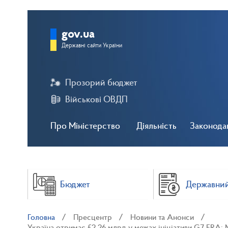
gov.ua
Державні сайти України
Прозорий бюджет
Військові ОВДП
Про Міністерство
Діяльність
Законода
Бюджет
Державний
Головна
Пресцентр
Новини та Анонси
Україна отримає £2,26 млрд у межах ініціативи G7 ERA: 