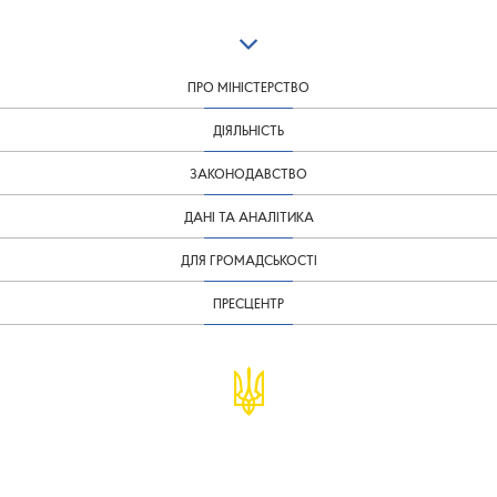
ПРО МІНІСТЕРСТВО
ДІЯЛЬНІСТЬ
ЗАКОНОДАВСТВО
ДАНІ ТА АНАЛІТИКА
ДЛЯ ГРОМАДСЬКОСТІ
ПРЕСЦЕНТР
© Міністерство фінансів України
infomf@minfin.gov.ua