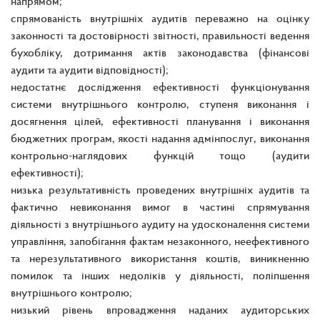
напрямом;
спрямованість внутрішніх аудитів переважно на оцінку
законності та достовірності звітності, правильності ведення
бухобліку, дотримання актів законодавства (фінансові
аудити та аудити відповідності);
недостатнє дослідження ефективності функціонування
системи внутрішнього контролю, ступеня виконання і
досягнення цілей, ефективності планування і виконання
бюджетних програм, якості надання адмінпослуг, виконання
контрольно-наглядових функцій тощо (аудити
ефективності);
низька результативність проведених внутрішніх аудитів та
фактично невиконання вимог в частині спрямування
діяльності з внутрішнього аудиту на удосконалення системи
управління, запобігання фактам незаконного, неефективного
та нерезультативного використання коштів, виникненню
помилок та інших недоліків у діяльності, поліпшення
внутрішнього контролю;
низький рівень впровадження наданих аудиторських