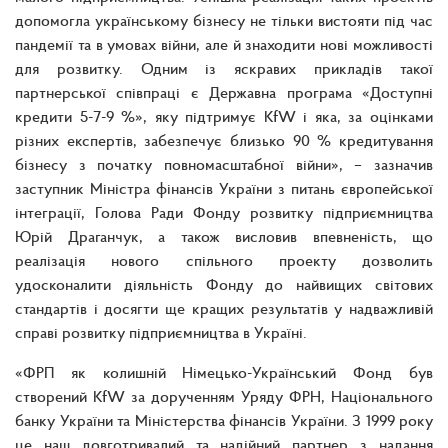
допомогла українському бізнесу не тільки вистояти під час
пандемії та в умовах війни, але й знаходити нові можливості
для розвитку. Одним із яскравих прикладів такої
партнерської співпраці є Державна програма «Доступні
кредити 5-7-9 %», яку підтримує KfW і яка, за оцінками
різних експертів, забезпечує близько 90 % кредитування
бізнесу з початку повномасштабної війни», – зазначив
заступник Міністра фінансів України з питань європейської
інтеграції, Голова Ради Фонду розвитку підприємництва
Юрій Драганчук, а також висловив впевненість, що
реалізація нового спільного проекту дозволить
удосконалити діяльність Фонду до найвищих світових
стандартів і досягти ще кращих результатів у надважливій
справі розвитку підприємництва в Україні.
«ФРП як колишній Німецько-Український Фонд був
створений KfW за дорученням Уряду ФРН, Національного
банку України та Міністерства фінансів України. З 1999 року
це наш довготривалий та надійний партнер з надання