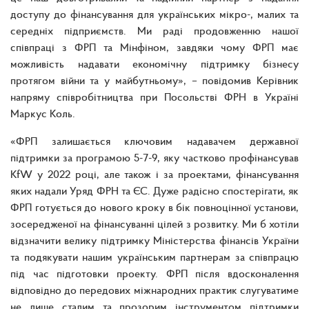
доступу до фінансування для українських мікро-, малих та
середніх підприємств. Ми раді продовженню нашої
співпраці з ФРП та Мінфіном, завдяки чому ФРП має
можливість надавати економічну підтримку бізнесу
протягом війни та у майбутньому», – повідомив Керівник
напряму співробітництва при Посольстві ФРН в Україні
Маркус Коль.
«ФРП залишається ключовим надавачем державної
підтримки за програмою 5-7-9, яку частково профінансував
KfW у 2022 році, але також і за проектами, фінансування
яких надали Уряд ФРН та ЄС. Дуже радісно спостерігати, як
ФРП готується до нового кроку в бік повноцінної установи,
зосередженої на фінансуванні цілей з розвитку. Ми б хотіли
відзначити велику підтримку Міністерства фінансів України
та подякувати нашим українським партнерам за співпрацю
під час підготовки проекту. ФРП після вдосконалення
відповідно до передових міжнародних практик слугуватиме
не лише сталим та прозорим інструментом підтримки