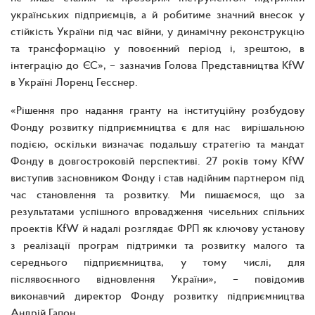
українських підприємців, а й робитиме значний внесок у
стійкість України під час війни, у динамічну реконструкцію
та трансформацію у повоєнний період і, зрештою, в
інтеграцію до ЄС», – зазначив Голова Представництва KfW
в Україні Лоренц Гесснер.
«Рішення про надання гранту на інституційну розбудову
Фонду розвитку підприємництва є для нас вирішальною
подією, оскільки визначає подальшу стратегію та мандат
Фонду в довгостроковій перспективі. 27 років тому KfW
виступив засновником Фонду і став надійним партнером під
час становлення та розвитку. Ми пишаємося, що за
результатами успішного впровадження чисельних спільних
проектів KfW й надалі розглядає ФРП як ключову установу
з реалізації програм підтримки та розвитку малого та
середнього підприємництва, у тому числі, для
післявоєнного відновлення України», – повідомив
виконавчий директор Фонду розвитку підприємництва
Андрій Гапон.