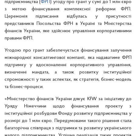
підприємництва (
ФРП
) угоду про грант у сумі до 1 млн євро
з метою фінансування комплексної реформи ФРП.
Церемонія підписання відбулась у присутності
представників Посольства ФРН в Україні та Міністерства
фінансів України, яке здійснює управління корпоративними
правами ФРП.
Угодою про грант забезпечується фінансування залучення
міжнародної консалтингової компанії, яка надаватиме ФРП
підтримку у вдосконаленні корпоративного управління,
визначенні мандата, а також розвитку інституційної
спроможності у таких аспектах, як стратегія, бізнес-модель
та бізнес-процеси.
«Міністерство фінансів України дякує KfW за ініціативу до
Уряду Німеччини щодо фінансування проекту з
інституційної розбудови Фонду розвитку підприємництва у
розмірі до 1 млн євро. Передумовами такого рішення стала
багаторічна співпраця з підтримки та розвитку українського
малого підприємництва. Успішна реалізація таких проектів