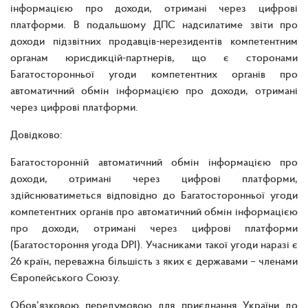
інформацією про доходи, отримані через цифрові
платформи. В подальшому ДПС надсилатиме звіти про
доходи підзвітних продавців-нерезидентів компетентним
органам юрисдикцій-партнерів, що є сторонами
Багатосторонньої угоди компетентних органів про
автоматичний обмін інформацією про доходи, отримані
через цифрові платформи.
Довідково:
Багатосторонній автоматичний обмін інформацією про
доходи, отримані через цифрові платформи,
здійснюватиметься відповідно до Багатосторонньої угоди
компетентних органів про автоматичний обмін інформацією
про доходи, отримані через цифрові платформи
(Багатостороння угода DPI). Учасниками такої угоди наразі є
26 країн, переважна більшість з яких є державами – членами
Європейського Союзу.
Обов’язковою передумовою для приєднання України до