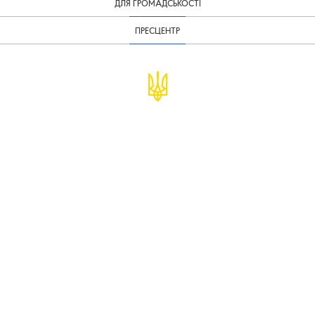
ДЛЯ ГРОМАДСЬКОСТІ
ПРЕСЦЕНТР
© Міністерство фінансів України
infomf@minfin.gov.ua
presa@minfin.gov.ua
+38 (044) 201-56-30
Урядова "гаряча лінія" 1545
Повідомити про корупцію