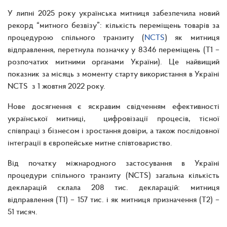
У липні 2025 року українська митниця забезпечила новий
рекорд “митного безвізу”: кількість переміщень товарів за
процедурою спільного транзиту (
NCTS
) як митниця
відправлення, перетнула позначку у 8346 переміщень (Т1 –
розпочатих митними органами України). Це найвищий
показник за місяць з моменту старту використання в Україні
NCTS з 1 жовтня 2022 року.
Нове досягнення є яскравим свідченням ефективності
української митниці, цифровізації процесів, тісної
співпраці з бізнесом і зростання довіри, а також послідовної
інтеграції в європейське митне співтовариство.
Від початку міжнародного застосування в Україні
процедури спільного транзиту (NCTS) загальна кількість
декларацій склала 208 тис. декларацій: митниця
відправлення (Т1) – 157 тис. і як митниця призначення (Т2) –
51 тисяч.