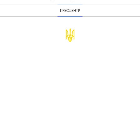
ПРЕСЦЕНТР
© Міністерство фінансів України
infomf@minfin.gov.ua
presa@minfin.gov.ua
+38 (044) 201-56-30
Урядова "гаряча лінія" 1545
Повідомити про корупцію