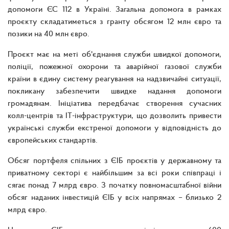
допомоги ЄС 112 в Україні. Загальна допомога в рамках
проєкту складатиметься з гранту обсягом 12 млн євро та
позики на 40 млн євро.
Проєкт має на меті об'єднання служби швидкої допомоги,
поліції, пожежної охорони та аварійної газової служби
країни в єдину систему реагування на надзвичайні ситуації,
покликану забезпечити швидке надання допомоги
громадянам. Ініціатива передбачає створення сучасних
колл-центрів та ІТ-інфраструктури, що дозволить привести
українські служби екстреної допомоги у відповідність до
європейських стандартів.
Обсяг портфеля спільних з ЄІБ проєктів у державному та
приватному секторі є найбільшим за всі роки співпраці і
сягає понад 7 млрд євро. З початку повномасштабної війни
обсяг наданих інвестицій ЄІБ у всіх напрямах – близько 2
млрд євро.