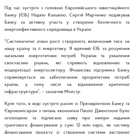
Під час зустрічі з головою Європейського інвестиційного
банку (ЄІБ) Надею Кальвіно, Сергій Марченко подякував
Банку за активну участь у створенні безпечного та
енергоефективного середовища в Україні.
“Систематичні атаки росії створюють величезний тиск на
нашу країну та її енергетику. Я вдячний ЄІБ за розуміння
нагальних енергетичних потреб України та ухвалення
своєчасних рішень, які сприяють відновленню та
модернізації енергосектору. Фінансова підтримка Банку
спрямовується на забезпечення пріоритетних потреб
країни, у тому числі на відновлення критичної
інфраструктури”, – зазначив Міністр.
Крім того, в ході зустрічі разом із Президенткою Банку та
Єврокомісаром з питань економіки Паоло Джентілоні було
оголошено та підписано заяву про наміри надання
грантового фінансування у сумі 12 млн євро, як частину
фінансування проєкту зі створення системи екстреної