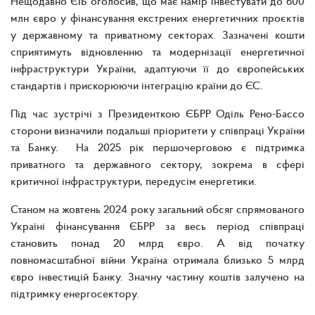
Нещодавно ЄІБ оголосив, що має намір інвестувати до 600
млн євро у фінансування екстрених енергетичних проєктів
у державному та приватному секторах. Зазначені кошти
сприятимуть відновленню та модернізації енергетичної
інфраструктури України, адаптуючи її до європейських
стандартів і прискорюючи інтеграцію країни до ЄС.
Під час зустрічі з Президенткою ЄБРР Оділь Рено-Бассо
сторони визначили подальші пріоритети у співпраці України
та Банку. На 2025 рік першочерговою є підтримка
приватного та державного сектору, зокрема в сфері
критичної інфраструктури, передусім енергетики.
Станом на жовтень 2024 року загальний обсяг спрямованого
Україні фінансування ЄБРР за весь період співпраці
становить понад 20 млрд євро. А від початку
повномасштабної війни Україна отримала близько 5 млрд
євро інвестицій Банку. Значну частину коштів залучено на
підтримку енергосектору.