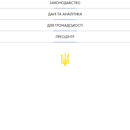
ЗАКОНОДАВСТВО
ДАНІ ТА АНАЛІТИКА
ДЛЯ ГРОМАДСЬКОСТІ
ПРЕСЦЕНТР
© Міністерство фінансів України
infomf@minfin.gov.ua
presa@minfin.gov.ua
+38 (044) 201-56-30
Урядова "гаряча лінія" 1545