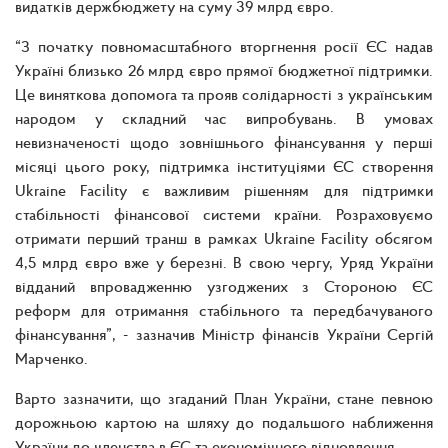
видатків держбюджету на суму 39 млрд євро.
“З початку повномасштабного вторгнення росії ЄС надав
Україні близько 26 млрд євро прямої бюджетної підтримки.
Це виняткова допомога та прояв солідарності з українським
народом у складний час випробувань. В умовах
невизначеності щодо зовнішнього фінансування у перші
місяці цього року, підтримка інституціями ЄС створення
Ukraine Facility є важливим рішенням для підтримки
стабільності фінансової системи країни. Розраховуємо
отримати перший транш в рамках Ukraine Facility обсягом
4,5 млрд євро вже у березні. В свою чергу, Уряд України
відданий впровадженню узгоджених з Стороною ЄС
реформ для отримання стабільного та передбачуваного
фінансування”, - зазначив Міністр фінансів України Сергій
Марченко.
Варто зазначити, що згаданий План України, стане певною
дорожньою картою на шляху до подальшого наближення
України до членства в ЄС та економічного відновлення.