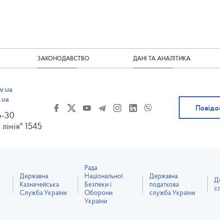
ЗАКОНОДАВСТВО
ДАНІ ТА АНАЛІТИКА
v.ua
.ua
Повідо
6-30
 лінія" 1545
Рада
Державна
Національної
Державна
Д
Казначейська
Безпеки і
податкова
с
Служба України
Оборони
служба України
України