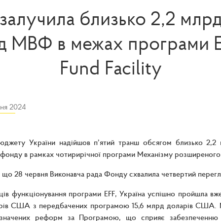
 залучила близько 2,2 млрд
 МВФ в межах програми 
Fund Facility
ня 2024
джету України надійшов п’ятий транш обсягом близько 2,2
фонду в рамках чотирирічної програми Механізму розширеного фі
 що 28 червня Виконавча рада Фонду схвалила четвертий перегл
яців функціонування програми EFF, Україна успішно пройшла вж
рів США з передбачених програмою 15,6 млрд доларів США. 
изначених реформ за Програмою, що сприяє забезпеченню м