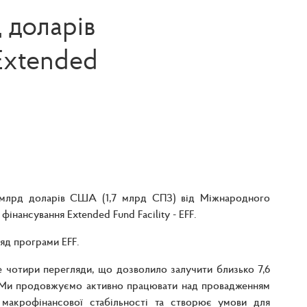
 доларів
Extended
 млрд доларів США (1,7 млрд СПЗ) від Міжнародного
нансування Extended Fund Facility - EFF.
яд програми EFF.
е чотири перегляди, що дозволило залучити близько 7,6
Ми продовжуємо активно працювати над провадженням
акрофінансової стабільності та створює умови для