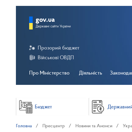
gov.ua
Державні сайти України
Прозорий бюджет
Військові ОВДП
Про Міністерство
Діяльність
Законода
Бюджет
Державний
Головна
Пресцентр
Новини та Анонси
Укра