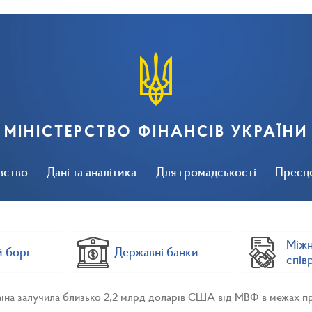
МІНІСТЕРСТВО ФІНАНСІВ УКРАЇНИ
вство
Дані та аналітика
Для громадськості
Пресц
Між
 борг
Державні банки
спів
їна залучила близько 2,2 млрд доларів США від МВФ в межах про