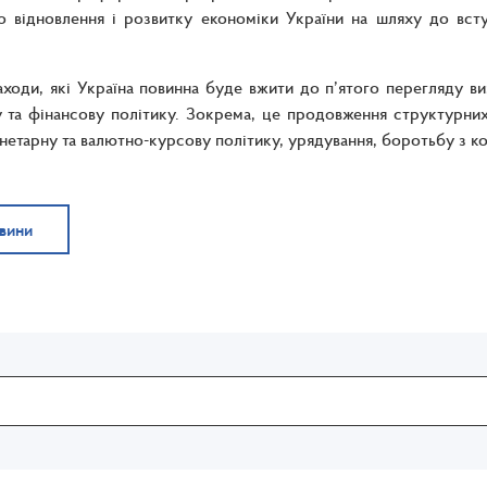
 відновлення і розвитку економіки України на шляху до всту
аходи, які Україна повинна буде вжити до п’ятого перегляду 
 та фінансову політику. Зокрема, це продовження структурни
нетарну та валютно-курсову політику, урядування, боротьбу з к
овини