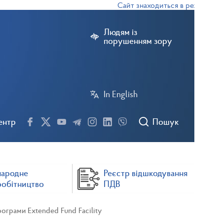
Сайт знаходиться в режимі тесто
Людям із
порушенням зору
In English
ентр
Пошук
народне
Реєстр відшкодування
робітництво
ПДВ
грами Extended Fund Facility