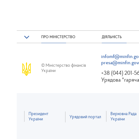
ПРО МІНІСТЕРСТВО
ДІЯЛЬНІСТЬ
infomf@minfin.go
presa@minfin.gov
© Міністерство фінансів
України
+38 (044) 201-5
Урядова "гаряча
Президент
Верховна Рада
Урядовий портал
України
України