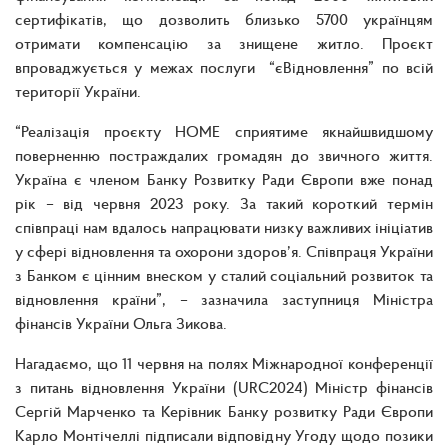
сертифікатів, що дозволить близько 5700 українцям
отримати компенсацію за знищене житло. Проєкт
впроваджується у межах послуги “єВідновлення” по всій
території України.
“Реалізація проєкту HOME сприятиме якнайшвидшому
поверненню постраждалих громадян до звичного життя.
Україна є членом Банку Розвитку Ради Європи вже понад
рік – від червня 2023 року. За такий короткий термін
співпраці нам вдалось напрацювати низку важливих ініціатив
у сфері відновлення та охорони здоров’я. Співпраця України
з Банком є цінним внеском у сталий соціальний розвиток та
відновлення країни”, – зазначила заступниця Міністра
фінансів України Ольга Зикова.
Нагадаємо, що 11 червня на полях Міжнародної конференції
з питань відновлення України (URC2024) Міністр фінансів
Сергій Марченко та Керівник Банку розвитку Ради Європи
Карло Монтічеллі підписали відповідну Угоду щодо позики