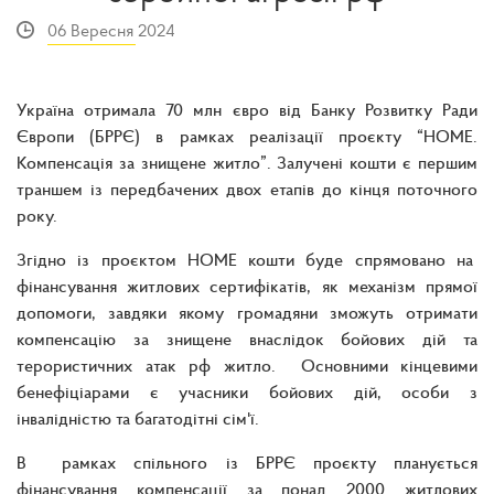
06 Вересня 2024
Україна отримала 70 млн євро від Банку Розвитку Ради
Європи (БРРЄ) в рамках реалізації проєкту “HOME.
Компенсація за знищене житло”. Залучені кошти є першим
траншем із передбачених двох етапів до кінця поточного
року.
Згідно із проєктом HOME кошти буде спрямовано на
фінансування житлових сертифікатів, як механізм прямої
допомоги, завдяки якому громадяни зможуть отримати
компенсацію за знищене внаслідок бойових дій та
терористичних атак рф житло. Основними кінцевими
бенефіціарами є учасники бойових дій, особи з
інвалідністю та багатодітні сім'ї.
В рамках спільного із БРРЄ проєкту планується
фінансування компенсації за понад 2000 житлових