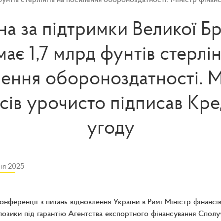
на за підтримки Великої Бр
ає 1,7 млрд фунтів стерлін
ення обороноздатності. М
сів урочисто підписав Кр
угоду
ня 2025
онференції з питань відновлення України в Римі Міністр фінанс
позики під гарантію Агентства експортного фінансування Сполуче