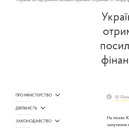
Украї
отрим
посил
фінан
ПРО МІНІСТЕРСТВО
10 Лип
ДІЯЛЬНІСТЬ
На полях К
ЗАКОНОДАВСТВО
залучення 