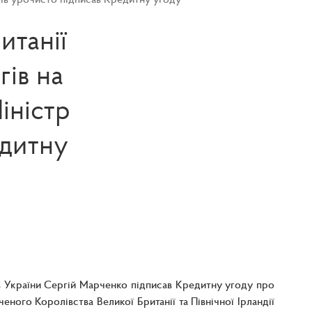
итанії
гів на
іністр
едитну
ів України Сергій Марченко підписав Кредитну угоду про
ного Королівства Великої Британії та Північної Ірландії