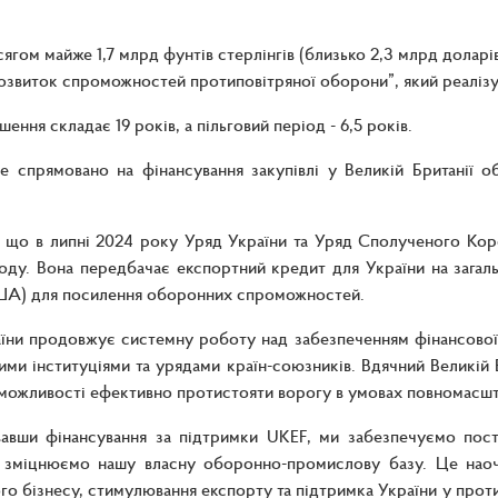
ягом майже 1,7 млрд фунтів стерлінгів (близько 2,3 млрд дола
озвиток спроможностей протиповітряної оборони”, який реалізу
ення складає 19 років, а пільговий період - 6,5 років.
 спрямовано на фінансування закупівлі у Великій Британії об
 що в липні 2024 року Уряд України та Уряд Сполученого Королі
оду. Вона передбачає експортний кредит для України на загаль
ША) для посилення оборонних спроможностей.
їни продовжує системну роботу над забезпеченням фінансової 
ми інституціями та урядами країн-союзників. Вдячний Великій Бр
 можливості ефективно протистояти ворогу в умовах повномасшта
вавши фінансування за підтримки UKEF, ми забезпечуємо пост
а зміцнюємо нашу власну оборонно-промислову базу. Це наоч
го бізнесу, стимулювання експорту та підтримка України у протис