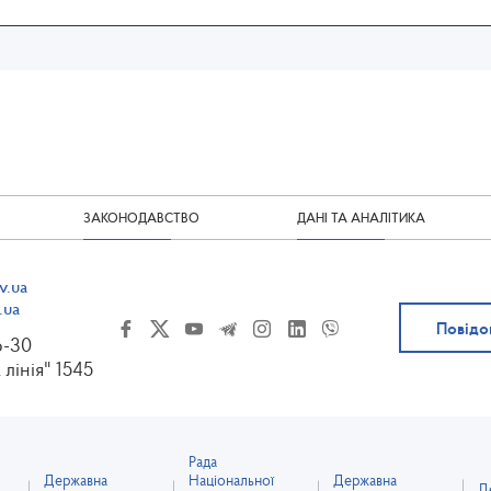
ЗАКОНОДАВСТВО
ДАНІ ТА АНАЛІТИКА
v.ua
.ua
Повідо
6-30
 лінія" 1545
Рада
Державна
Національної
Державна
Д