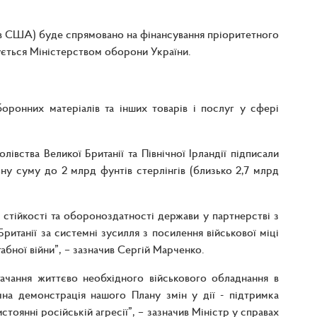
рів США) буде спрямовано на фінансування пріоритетного
ється Міністерством оборони України.
оронних матеріалів та інших товарів і послуг у сфері
вства Великої Британії та Північної Ірландії підписали
ну суму до 2 млрд фунтів стерлінгів (близько 2,7 млрд
стійкості та обороноздатності держави у партнерстві з
итанії за системні зусилля з посилення військової міці
бної війни”, – зазначив Сергій Марченко.
ачання життєво необхідного військового обладнання в
на демонстрація нашого Плану змін у дії - підтримка
тоянні російській агресії”, – зазначив Міністр у справах