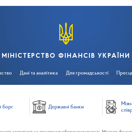
МІНІСТЕРСТВО ФІНАНСІВ УКРАЇНИ
вство
Дані та аналітика
Для громадськості
Пресц
Між
 борг
Державні банки
спів
 фунтів стерлінгів на посилення обороноздатності. Міністр фіна