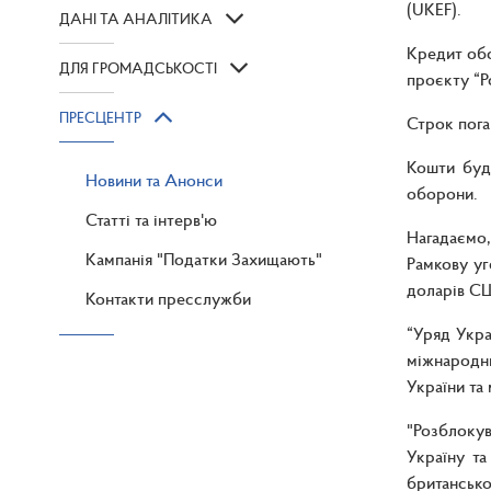
(UKEF).
ДАНІ ТА АНАЛІТИКА
Кредит обс
ДЛЯ ГРОМАДСЬКОСТІ
проєкту “Р
ПРЕСЦЕНТР
Строк погаш
Кошти буде
Новини та Анонси
оборони.
Статті та інтерв'ю
Нагадаємо,
Кампанія "Податки Захищають"
Рамкову уг
доларів С
Контакти пресслужби
“Уряд Укра
міжнародни
України та
"Розблоку
Україну т
британсько