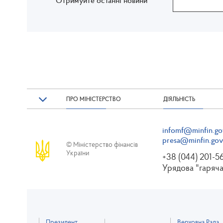
ПРО МІНІСТЕРСТВО
ДІЯЛЬНІСТЬ
infomf@minfin.go
presa@minfin.gov
© Міністерство фінансів
України
+38 (044) 201-5
Урядова "гаряча
Президент
Верховна Рада