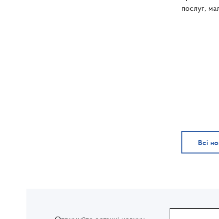
послуг, ма
Всі н
Отримуйте останні новини