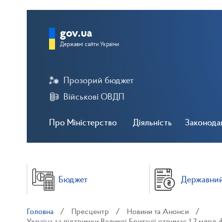
gov.ua
Державні сайти України
Прозорий бюджет
Військові ОВДП
Про Міністерство
Діяльність
Законода
Бюджет
Державний
Головна
Пресцентр
Новини та Анонси
Україна за підтримки Великої Британії отримає 1,7 млрд