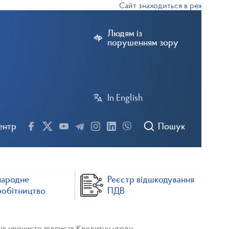
Сайт знаходиться в режимі тестов
Людям із
порушенням зору
In English
ентр
Пошук
народне
Реєстр відшкодування
робітництво
ПДВ
нсів урочисто підписав Кредитну угоду