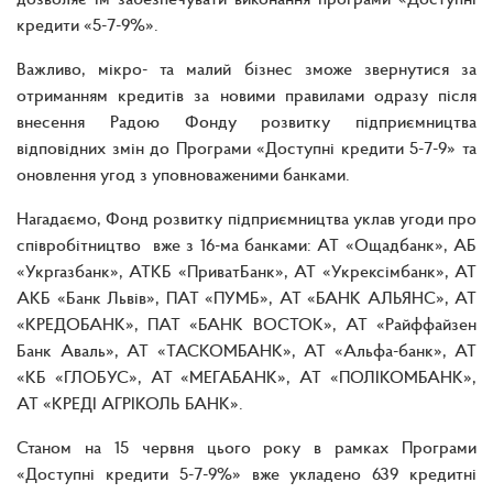
кредити «5-7-9%».
Важливо, мікро- та малий бізнес зможе звернутися за
отриманням кредитів за новими правилами одразу після
внесення Радою Фонду розвитку підприємництва
відповідних змін до Програми «Доступні кредити 5-7-9» та
оновлення угод з уповноваженими банками.
Нагадаємо, Фонд розвитку підприємництва уклав угоди про
співробітництво вже з 16-ма банками: АТ «Ощадбанк», АБ
«Укргазбанк», АТКБ «ПриватБанк», АТ «Укрексімбанк», АТ
АКБ «Банк Львів», ПАТ «ПУМБ», АТ «БАНК АЛЬЯНС», АТ
«КРЕДОБАНК», ПАТ «БАНК ВОСТОК», АТ «Райффайзен
Банк Аваль», АТ «ТАСКОМБАНК», АТ «Альфа-банк», АТ
«КБ «ГЛОБУС», АТ «МЕГАБАНК», АТ «ПОЛІКОМБАНК»,
АТ «КРЕДІ АГРІКОЛЬ БАНК».
Станом на 15 червня цього року в рамках Програми
«Доступні кредити 5-7-9%» вже укладено 639 кредитні