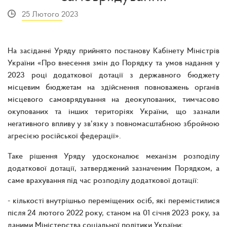
25 Лютого 2023
На засіданні Уряду прийнято постанову Кабінету Міністрів
України «Про внесення змін до Порядку та умов надання у
2023 році додаткової дотації з державного бюджету
місцевим бюджетам на здійснення повноважень органів
місцевого самоврядування на деокупованих, тимчасово
окупованих та інших територіях України, що зазнали
негативного впливу у зв’язку з повномасштабною збройною
агресією російської федерації».
Таке рішення Уряду удосконалює механізм розподілу
додаткової дотації, затверджений зазначеним Порядком, а
саме врахування під час розподілу додаткової дотації:
- кількості внутрішньо переміщених осіб, які перемістилися
після 24 лютого 2022 року, станом на 01 січня 2023 року, за
даними Міністерства соціальної політики України;