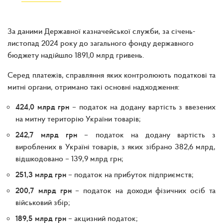
За даними Державної казначейської служби, за січень-
листопад 2024 року до загального фонду державного
бюджету надійшло 1891,0 млрд гривень.
Серед платежів, справляння яких контролюють податкові та
митні органи, отримано такі основні надходження:
424,0 млрд грн
– податок на додану вартість з ввезених
на митну територію України товарів;
242,7 млрд грн
– податок на додану вартість з
вироблених в Україні товарів, з яких зібрано 382,6 млрд,
відшкодовано – 139,9 млрд грн;
251,3 млрд грн
– податок на прибуток підприємств;
200,7 млрд грн
– податок на доходи фізичних осіб та
військовий збір;
189,5 млрд грн
– акцизний податок;