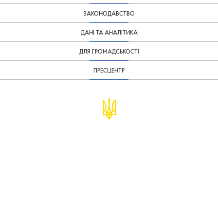
ЗАКОНОДАВСТВО
ДАНІ ТА АНАЛІТИКА
ДЛЯ ГРОМАДСЬКОСТІ
ПРЕСЦЕНТР
© Міністерство фінансів України
infomf@minfin.gov.ua
presa@minfin.gov.ua
+38 (044) 201-56-30
Урядова "гаряча лінія" 1545