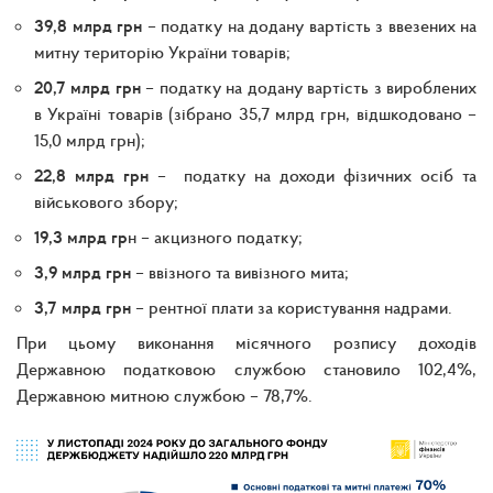
39,8 млрд грн
– податку на додану вартість з ввезених на
митну територію України товарів;
20,7 млрд грн
– податку на додану вартість з вироблених
в Україні товарів (зібрано 35,7 млрд грн, відшкодовано –
15,0 млрд грн);
22,8 млрд грн
– податку на доходи фізичних осіб та
військового збору;
19,3 млрд гр
н – акцизного податку;
3,9 млрд грн
– ввізного та вивізного мита;
3,7 млрд грн
– рентної плати за користування надрами.
При цьому виконання місячного розпису доходів
Державною податковою службою становило 102,4%,
Державною митною службою – 78,7%.