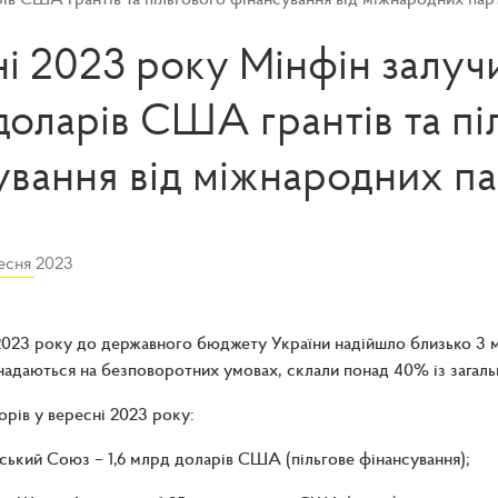
ні 2023 року Мінфін залуч
доларів США грантів та пі
ування від міжнародних па
есня 2023
2023 року до державного бюджету України надійшло близько 3 
 надаються на безповоротних умовах, склали понад 40% із загал
рів у вересні 2023 року:
ький Союз – 1,6 млрд доларів США (пільгове фінансування);