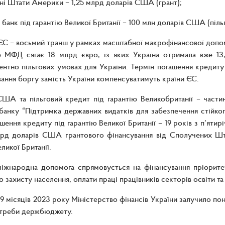
і Штати Америки – 1,25 млрд доларів США (грант);
 банк під гарантію Великої Британії – 100 млн доларів США (піль
ЄС – восьмий транш у рамках масштабної макрофінансової допом
 МФД сягає 18 млрд євро, із яких Україна отримала вже 13
нтно пільгових умовах для України. Термін погашення кредиту 
ання боргу замість України компенсуватимуть країни ЄС.
США та пільговий кредит під гарантію Великобританії – части
банку “Підтримка державних видатків для забезпечення стійког
шення кредиту під гарантію Великої Британії – 19 років з п’яти
лрд доларів США грантового фінансування від Сполучених Шт
ликої Британії.
міжнародна допомога спрямовується на фінансування пріорите
о захисту населення, оплати праці працівників секторів освіти та
 9 місяців 2023 року Міністерство фінансів України залучило п
потреби держбюджету.