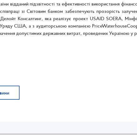
аїни відданий підзвітності та ефективності використання фінанс
 співпраці зі Світовим банком забезпечують прозорість залуче
 Делойт Консалтинг, яка реалізує проект USAID SOERA, Мінфі
Уряду США, а з аудиторською компанією PriceWaterhouseCoope
ачення допустимих державних витрат, проведених Україною у р
овини