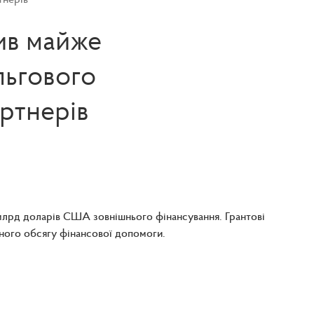
ив майже
льгового
ртнерів
млрд доларів США зовнішнього фінансування. Грантові
ьного обсягу фінансової допомоги.