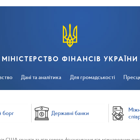
МІНІСТЕРСТВО ФІНАНСІВ УКРАЇНИ
вство
Дані та аналітика
Для громадськості
Пресц
Між
 борг
Державні банки
спів
ів США грантів та пільгового фінансування від міжнародних пар