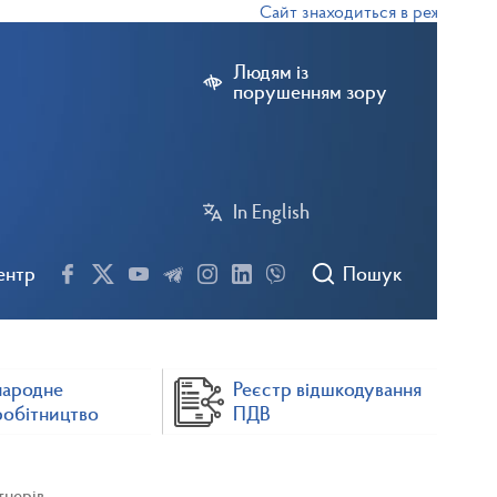
Сайт знаходиться в режимі тестов
Людям із
порушенням зору
In English
ентр
Пошук
народне
Реєстр відшкодування
робітництво
ПДВ
тнерів