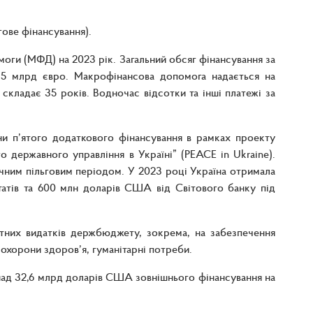
гове фінансування).
оги (МФД) на 2023 рік. Загальний обсяг фінансування за
,5 млрд євро. Макрофінансова допомога надається на
складає 35 років. Водночас відсотки та інші платежі за
ни п’ятого додаткового фінансування в рамках проекту
о державного управління в Україні” (PEACE in Ukraine).
річним пільговим періодом. У 2023 році Україна отримала
атів та 600 млн доларів США від Світового банку під
тних видатків держбюджету, зокрема, на забезпечення
 охорони здоров’я, гуманітарні потреби.
онад 32,6 млрд доларів США зовнішнього фінансування на