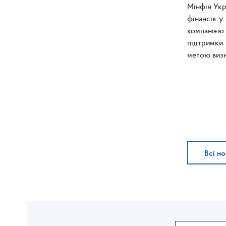
Мінфін Укр
фінансів у
компанією
підтримки 
метою визн
Всі н