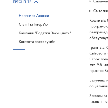
Сполучен
ПРЕСЦЕНТР
Світовий
Новини та Анонси
Кошти від 
Статті та інтерв'ю
програмою
безпрецеде
Кампанія "Податки Захищають"
обслуговув
Контакти пресслужби
Грант від 
Світового 
Строк пога
вже 9,8 м
гарантію Ве
Залучена 
соціальног
Загалом за
нагальні 