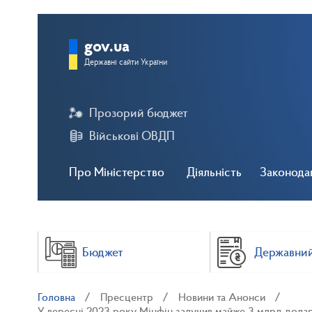
gov.ua
Державні сайти України
Прозорий бюджет
Військові ОВДП
Про Міністерство
Діяльність
Законода
Бюджет
Державний
Головна
Пресцентр
Новини та Анонси
У вересні 2023 року Мінфін залучив майже 3 млрд долар