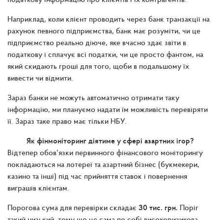
Наприклад, коли клієнт проводить через банк транзакції на
рахунок певного підприємства, банк має розуміти, чи це
підприємство реально діюче, яке вчасно здає звіти в
податкову і сплачує всі податки, чи це просто фантом, на
який скидають гроші для того, щоби в подальшому їх
вивести чи відмити.
Зараз банки не можуть автоматично отримати таку
інформацію, ми плануємо надати їм можливість перевіряти
її. Зараз таке право має тільки НБУ.
Як фінмоніторинг діятиме у сфері азартних ігор?
Відтепер обов’язки первинного фінансового моніторингу
покладаються на лотереї та азартний бізнес (букмекери,
казино та інші) під час прийняття ставок і повернення
виграшів клієнтам.
Порогова сума для перевірки складає
30 тис. грн.
Поріг
такий низький, тому що це сама по собі високоризикова