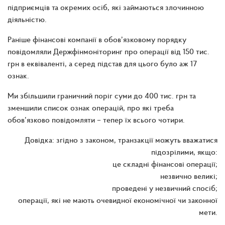
підприємців та окремих осіб, які займаються злочинною
діяльністю.
Раніше фінансові компанії в обов’язковому порядку
повідомляли Держфінмоніторинг про операції від 150 тис.
грн в еквіваленті, а серед підстав для цього було аж 17
ознак.
Ми збільшили граничний поріг суми до 400 тис. грн та
зменшили список ознак операцій, про які треба
обов’язково повідомляти – тепер їх всього чотири.
Довідка: згідно з законом, транзакції можуть вважатися
підозрілими, якщо:
це складні фінансові операції;
незвично великі;
проведені у незвичний спосіб;
операції, які не мають очевидної економічної чи законної
мети.