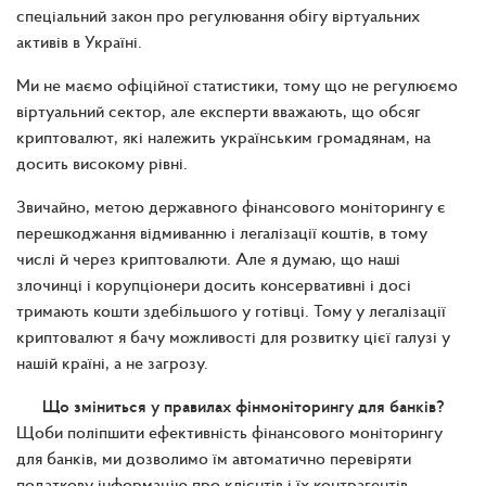
спеціальний закон про регулювання обігу віртуальних
активів в Україні.
Ми не маємо офіційної статистики, тому що не регулюємо
віртуальний сектор, але експерти вважають, що обсяг
криптовалют, які належить українським громадянам, на
досить високому рівні.
Звичайно, метою державного фінансового моніторингу є
перешкоджання відмиванню і легалізації коштів, в тому
числі й через криптовалюти. Але я думаю, що наші
злочинці і корупціонери досить консервативні і досі
тримають кошти здебільшого у готівці. Тому у легалізації
криптовалют я бачу можливості для розвитку цієї галузі у
нашій країні, а не загрозу.
Що зміниться у правилах фінмоніторингу для банків?
Щоби поліпшити ефективність фінансового моніторингу
для банків, ми дозволимо їм автоматично перевіряти
податкову інформацію про клієнтів і їх контрагентів.