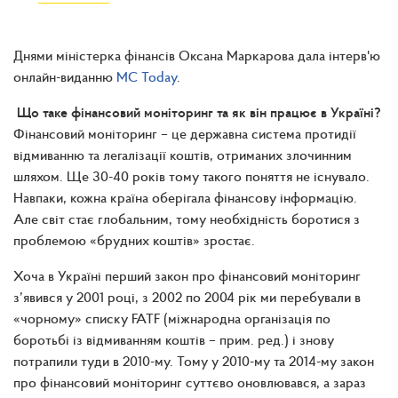
Днями міністерка фінансів Оксана Маркарова дала інтерв'ю
онлайн-виданню
MC Today
.
Що таке фінансовий моніторинг та як він працює в Україні?
Фінансовий моніторинг – це державна система протидії
відмиванню та легалізації коштів, отриманих злочинним
шляхом. Ще 30-40 років тому такого поняття не існувало.
Навпаки, кожна країна оберігала фінансову інформацію.
Але світ стає глобальним, тому необхідність боротися з
проблемою «брудних коштів» зростає.
Хоча в Україні перший закон про фінансовий моніторинг
з’явився у 2001 році, з 2002 по 2004 рік ми перебували в
«чорному» списку FATF
(
міжнародна організація по
боротьбі із відмиванням коштів
– прим. ред.)
і знову
потрапили туди в 2010-му. Тому у 2010-му та 2014-му закон
про фінансовий моніторинг суттєво оновлювався, а зараз