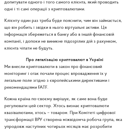
допитувати одного і того самого клієнта, який проводить
одні і ті самі операції з криптовалютами.
Клієнту один раз треба буде пояснити, чим він займається,
що він робить і звідки в нього віртуальні активи. Ця
інформація збережеться в банку або в іншій фінансовій
компанії, і допоки не виникне підозрілих дій з рахунком,
клієнта чіпати не будуть.
Про легалізацію криптовалют в Україні
Ми внесли криптовалюти в закон про фінансовий
моніторинг і отак почали процес впровадження їх у
легальне поле згідно з європейськими директивами і
рекомендаціями FATF.
Кожна країна по-своєму вирішує, як саме вона буде
регулювати цей сектор. Хтось визнає криптовалюти
квазівалютами, хтось – товаром. При Комітеті цифрової
трансформації ВРУ створена міжвідомча робоча група, яка
упродовж наступних чотирьох місяців має розробити