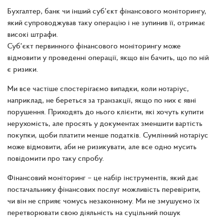
Бухгалтер, банк чи інший суб’єкт фінансового моніторингу,
який супроводжував таку операцію і не зупинив її, отримає
високі штрафи.
Суб’єкт первинного фінансового моніторингу може
відмовити у проведенні операції, якщо він бачить, що по ній
є ризики.
Ми все частіше спостерігаємо випадки, коли нотаріус,
наприклад, не береться за транзакції, якщо по них є явні
порушення. Приходять до нього клієнти, які хочуть купити
нерухомість, але просять у документах зменшити вартість
покупки, щоби платити менше податків. Сумлінний нотаріус
може відмовити, аби не ризикувати, але все одно мусить
повідомити про таку спробу.
Фінансовий моніторинг – це набір інструментів, який дає
постачальнику фінансових послуг можливість перевірити,
чи він не сприяє чомусь незаконному. Ми не змушуємо їх
перетворювати свою діяльність на суцільний пошук