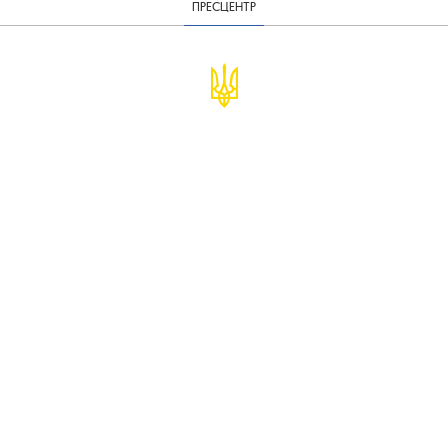
ПРЕСЦЕНТР
© Міністерство фінансів України
infomf@minfin.gov.ua
presa@minfin.gov.ua
+38 (044) 201-56-30
Урядова "гаряча лінія" 1545
Повідомити про корупцію
Подати звернення