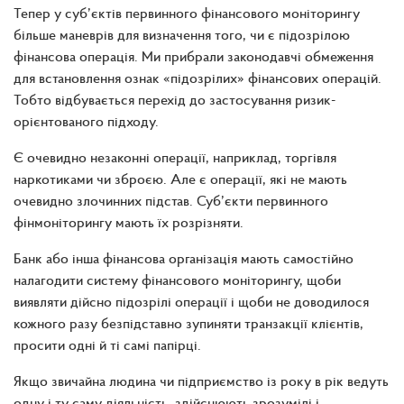
Тепер у суб’єктів первинного фінансового моніторингу
більше маневрів для визначення того, чи є підозрілою
фінансова операція. Ми прибрали законодавчі обмеження
для встановлення ознак «підозрілих» фінансових операцій.
Тобто відбувається перехід до застосування ризик-
орієнтованого підходу.
Є очевидно незаконні операції, наприклад, торгівля
наркотиками чи зброєю. Але є операції, які не мають
очевидно злочинних підстав. Суб’єкти первинного
фінмоніторингу мають їх розрізняти.
Банк або інша фінансова організація мають самостійно
налагодити систему фінансового моніторингу, щоби
виявляти дійсно підозрілі операції і щоби не доводилося
кожного разу безпідставно зупиняти транзакції клієнтів,
просити одні й ті самі папірці.
Якщо звичайна людина чи підприємство із року в рік ведуть
одну і ту саму діяльність, здійснюють зрозумілі і