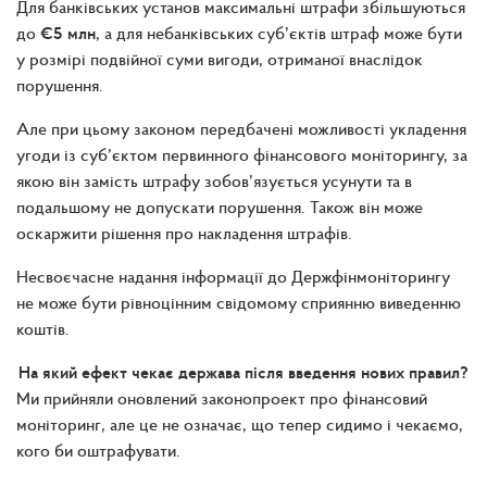
Для банківських установ максимальні штрафи збільшуються
до
€5 млн
, а для небанківських суб’єктів штраф може бути
у розмірі подвійної суми вигоди, отриманої внаслідок
порушення.
Але при цьому законом передбачені можливості укладення
угоди із суб’єктом первинного фінансового моніторингу, за
якою він замість штрафу зобов’язується усунути та в
подальшому не допускати порушення. Також він може
оскаржити рішення про накладення штрафів.
Несвоєчасне надання інформації до Держфінмоніторингу
не може бути рівноцінним свідомому сприянню виведенню
коштів.
На який ефект чекає держава після введення нових правил?
Ми прийняли оновлений законопроект про фінансовий
моніторинг, але це не означає, що тепер сидимо і чекаємо,
кого би оштрафувати.