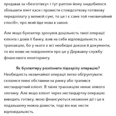
продавав за «безготівку» і тут раптом йому знадобилося
збільшити ліміт каси і провести стовідсоткову готівкову
передоплату у великій сумі, то це і є саме той «незвичайний
спосіб», про який йде мова в законі.
Але якщо бухгалтер зрозумів доцільність такої операції
клієнта і довів її банку, взяв на себе відповідальність за
транзакцію, бо у нього є всі необхідні докази й документи,
то він може не повідомляти про це у Державну службу
фінансового моніторингу.
Як бухгалтеру розпізнати підозрілу операцію?
Необхідність незвичайної операції легко обґрунтувати:
склалися певні обставини на ринку або трапився
нестандартний клієнт. В таких транзакціях немає ніякого
злочину. Але якщо клієнт через нестандартну операцію
виводить готівку, якою фінансуються незаконні дії і це в
подальшому можна довести, тоді він має нести
відповідальність.