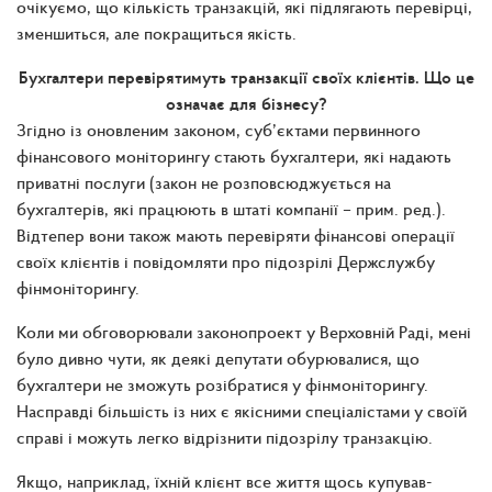
очікуємо, що кількість транзакцій, які підлягають перевірці,
зменшиться, але покращиться якість.
Бухгалтери перевірятимуть транзакції своїх клієнтів. Що це
означає для бізнесу?
Згідно із оновленим законом, суб’єктами первинного
фінансового моніторингу стають бухгалтери, які надають
приватні послуги
(
закон не розповсюджується на
бухгалтерів, які працюють в штаті компанії
– прим. ред.)
.
Відтепер вони також мають перевіряти фінансові операції
своїх клієнтів і повідомляти про підозрілі Держслужбу
фінмоніторингу.
Коли ми обговорювали законопроект у Верховній Раді, мені
було дивно чути, як деякі депутати обурювалися, що
бухгалтери не зможуть розібратися у фінмоніторингу.
Насправді більшість із них є якісними спеціалістами у своїй
справі і можуть легко відрізнити підозрілу транзакцію.
Якщо, наприклад, їхній клієнт все життя щось купував-