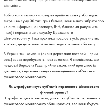
діяльність.
Тобто коли казино чи лотерея приймає ставку або видає
виграш на суму 30 тис. грн і більше, вони мають зібрати про
клієнта інформацію (паспорт, ІНН, банківські рахунки та
інше) і передати це в службу Державного
фінмоніторингу. Така практика працює в усіх розвинутих
країнах, де дозволені ті чи інші види грального бізнесу.
В Україні такі компанії
(
окрім державних лотерей
– прим.
ред.)
зараз перебувають поза законом. Я сподіваюсь, що
невдовзі Верховна Рада прийме закон, який врегулює їх
діяльність, і що вони стануть повноцінними суб’єктами
фінансового моніторингу.
Як штрафуватимуть суб’єктів первинного фінансового
фінмоніторингу?
Штрафи, згідно із законом, для всіх суб’єктів первинного
фінансового моніторингу збільшуються, але вони будуть