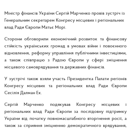
Міністр фінансів України Сергій Марченко провів зустріч із
Генеральним секретарем Конгресу місцевих і регіональних
влад Ради Європи Матьє Морі.
Сторони обговорили економічний розвиток та фінансову
стійкість українських громад в умовах війни і повоєнного
відновлення, реформу управління публічними інвестиціями,
а також співпрацю з Радою Європи у сфері зміцнення
місцевого самоврядування та державних фінансів.
У зустрічі також взяли участь Президентка Палати регіонів
Конгресу місцевих та регіональних влад Ради Європи
Сесілія Далман Ек.
Сергій Марченко подякував Конгресу місцевих і
регіональних влад Ради Європи за послідовну підтримку
України від початку повномасштабного вторгнення росії, а
також за сприяння зміцненню демократичного врядування,