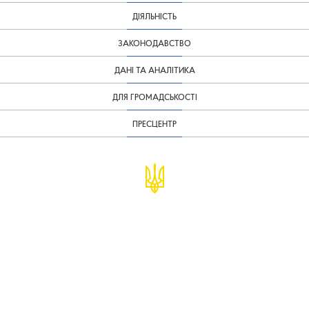
ДІЯЛЬНІСТЬ
ЗАКОНОДАВСТВО
ДАНІ ТА АНАЛІТИКА
ДЛЯ ГРОМАДСЬКОСТІ
ПРЕСЦЕНТР
© Міністерство фінансів України
infomf@minfin.gov.ua
presa@minfin.gov.ua
+38 (044) 201-56-30
Урядова "гаряча лінія" 1545