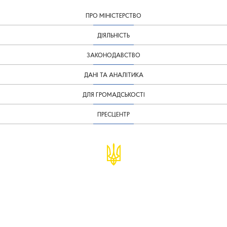
ПРО МІНІСТЕРСТВО
ДІЯЛЬНІСТЬ
ЗАКОНОДАВСТВО
ДАНІ ТА АНАЛІТИКА
ДЛЯ ГРОМАДСЬКОСТІ
ПРЕСЦЕНТР
© Міністерство фінансів України
infomf@minfin.gov.ua
presa@minfin.gov.ua
+38 (044) 201-56-30