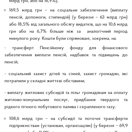
млрд грн, або на 16,9%);
169,5 млрд грн – на соціальне забезпечення (виплату
пенсій, допомоги, стипендій) (у березні – 63 млрд грн)
або 18,5% від загального обсягу видатків, що на 10,6 млрд
грн або на 6,7% більше ніж за аналогічний період
минулого року. Кошти були спрямовані, зокрема, на:
- трансферт Пенсійному фонду для фінансового
забезпечення виплати пенсій, надбавок та підвищень до
пенсій;
- соціальний захист дітей та сімей, захист громадян, які
потрапили у складні життєві обставини;
- виплату житлових субсидій та пільг громадянам на оплату
житлово-комунальних послуг, придбання твердого та
рідкого пічного побутового палива і скрапленого газу;
108,6 млрд грн – на субсидії та поточні трансферти
підприємствам (установам, організаціям) (у березні – 69,9