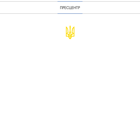
ПРЕСЦЕНТР
© Міністерство фінансів України
infomf@minfin.gov.ua
presa@minfin.gov.ua
+38 (044) 201-56-30
Урядова "гаряча лінія" 1545
Повідомити про корупцію