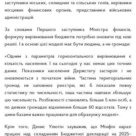
заступники міських, селищних та сільських голів, керівники
місцевих фінансових органів, представники військових
адміністрацій.
За словами Першого заступника Міністра фінансів,
формулу вирівнювання бюджетів потрібно оновити під нові
реалії. І в основі цієї моделі має бути людина, а не громади:
«Одним з параметрів горизонтального вирівнювання є
кількість населення. І на сьогодні у нас немає цих точних
даних. Показники населення Держстату застарілі і не
оновлюються з початком війни. Частина територіальних
громад не заповнює реєстри, які б показали повну
статистику по чисельності, інша частина навпаки збільшує
цю чисельність. Розбіжності становлять більше 5 млн осіб, а
по деяких громадах відхилення більше 60 відсотків. Тому з
цими базами важко працювати для обрахунку моделі».
Крім того, Денис Улютін зауважив, що Мінфін наразі
працює над складанням Бюджетної декларації на 2025–