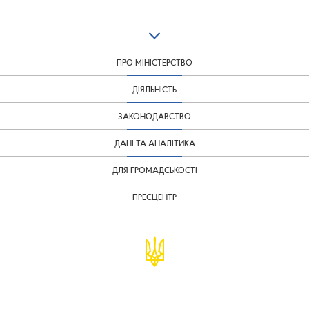
ПРО МІНІСТЕРСТВО
ДІЯЛЬНІСТЬ
ЗАКОНОДАВСТВО
ДАНІ ТА АНАЛІТИКА
ДЛЯ ГРОМАДСЬКОСТІ
ПРЕСЦЕНТР
© Міністерство фінансів України
infomf@minfin.gov.ua