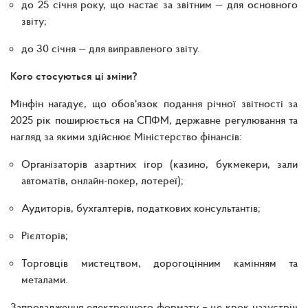
до 25 січня року, що настає за звітним — для основного
звіту;
до 30 січня — для виправленого звіту.
Кого стосуються ці зміни?
Мінфін нагадує, що обов'язок подання річної звітності за
2025 рік поширюється на СПФМ, державне регулювання та
нагляд за якими здійснює Міністерство фінансів:
Організаторів азартних ігор (казино, букмекери, зали
автоматів, онлайн-покер, лотереї);
Аудиторів, бухгалтерів, податкових консультантів;
Рієлторів;
Торговців мистецтвом, дорогоцінним камінням та
металами.
Запровадження електронного формату – це крок назустріч