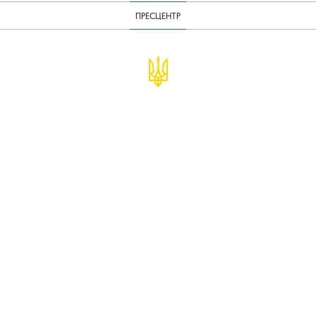
ПРЕСЦЕНТР
© Міністерство фінансів України
infomf@minfin.gov.ua
presa@minfin.gov.ua
+38 (044) 201-56-30
Урядова "гаряча лінія" 1545
Повідомити про корупцію