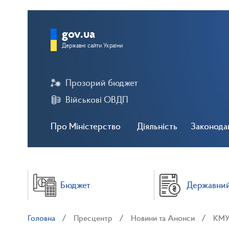
gov.ua
Державні сайти України
Прозорий бюджет
Військові ОВДП
Про Міністерство
Діяльність
Законода
Бюджет
Державний
Головна
Пресцентр
Новини та Анонси
КМУ 