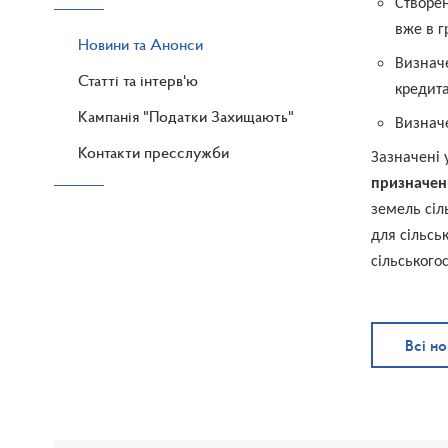
Створен
вже в г
Новини та Анонси
Визначе
Статті та інтерв'ю
кредита
Кампанія "Податки Захищають"
Визначе
Контакти пресслужби
Зазначені 
призначен
земель сіл
для сільсь
сільського
Всі н