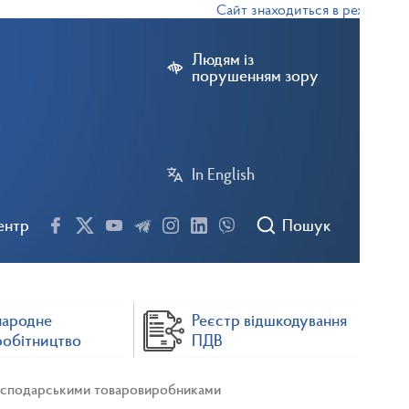
Сайт знаходиться в режимі тесто
Людям із
порушенням зору
In English
ентр
Пошук
народне
Реєстр відшкодування
робітництво
ПДВ
огосподарськими товаровиробниками