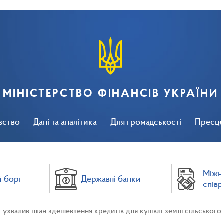
МІНІСТЕРСТВО ФІНАНСІВ УКРАЇНИ
вство
Дані та аналітика
Для громадськості
Пресц
Між
 борг
Державні банки
спів
ухвалив план здешевлення кредитів для купівлі землі сільськ