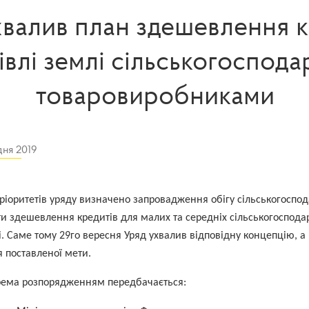
валив план здешевлення к
івлі землі сільськогоспод
товаровиробниками
дня 2019
ріоритетів уряду визначено запровадження обігу сільськогоспод
и здешевлення кредитів для малих та середніх сільськогоспода
і. Саме тому 29го вересня Уряд ухвалив відповідну концепцію, а 
 поставленої мети.
рема розпорядженням передбачається: