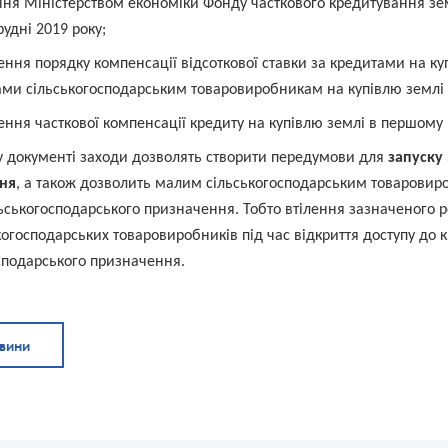
ня Міністерством економіки Фонду часткового кредитування зем
рудні 2019 року;
ння порядку компенсації відсоткової ставки за кредитами на куп
ми сільськогосподарським товаровиробникам на купівлю землі –
ння часткової компенсації кредиту на купівлю землі в першому к
у документі заходи дозволять створити передумови для
запуску
ня
, а також дозволить малим сільськогосподарським товаровиро
ьськогосподарського призначення. Тобто втілення зазначеного
когосподарських товаровиробників під час відкриття доступу до
сподарського призначення.
овини