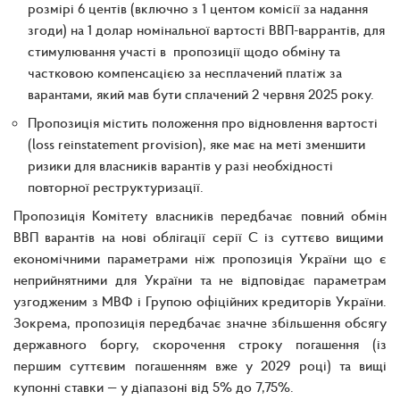
розмірі 6 центів (включно з 1 центом комісії за надання
згоди) на 1 долар номінальної вартості ВВП-варрантів, для
стимулювання участі в пропозиції щодо обміну та
частковою компенсацією за несплачений платіж за
варантами, який мав бути сплачений 2 червня 2025 року.
Пропозиція містить положення про відновлення вартості
(loss reinstatement provision), яке має на меті зменшити
ризики для власників варантів у разі необхідності
повторної реструктуризації.
Пропозиція Комітету власників передбачає повний обмін
ВВП варантів на нові облігації серії C із суттєво вищими
економічними параметрами ніж пропозиція України що є
неприйнятними для України та не відповідає параметрам
узгодженим з МВФ і Групою офіційних кредиторів України.
Зокрема, пропозиція передбачає значне збільшення обсягу
державного боргу, скорочення строку погашення (із
першим суттєвим погашенням вже у 2029 році) та вищі
купонні ставки — у діапазоні від 5% до 7,75%.