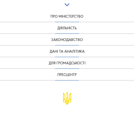
ПРО МІНІСТЕРСТВО
ДІЯЛЬНІСТЬ
ЗАКОНОДАВСТВО
ДАНІ ТА АНАЛІТИКА
ДЛЯ ГРОМАДСЬКОСТІ
ПРЕСЦЕНТР
© Міністерство фінансів України
infomf@minfin.gov.ua
presa@minfin.gov.ua