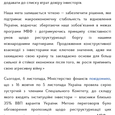
додавати до списку втрат довіру інвесторів.
Наша мета залишається чіткою — забезпечити рішення, яке
підтримає макроекономічну стабільність та відновлення
України, водночас зберігаючи наші зобов’язання в межах
програми МВФ і дотримуючись принципу співставності
умов щодо реструктуризації боргу із нашими
міжнародними партнерами. Продовження конструктивної
взаємодії з інвесторами має ключове значення, адже ми
захищаємо свою країну та закладаємо основи для більш
сильної й стійкої економіки після того, як росія припинить
свою агресивну війну.»
Сьогодні, 6 листопада, Міністерство фінансів
повідомило
,
що з 16 жовтня по 5 листопада Україна провела серію
зустрічей з членами Спеціального Комітету, до складу
якого входять інституційні інвестори — власники близько
35% ВВП варантів України. Метою переговорів було
обговорення пропозицій щодо реструктуризації цих