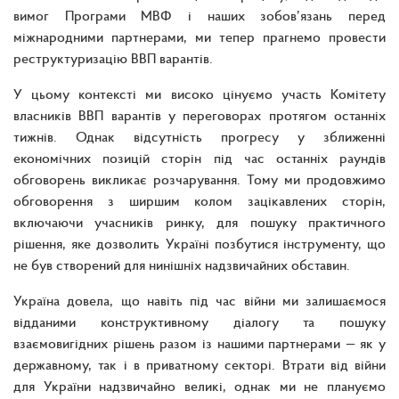
вимог Програми МВФ і наших зобов’язань перед
міжнародними партнерами, ми тепер прагнемо провести
реструктуризацію ВВП варантів.
У цьому контексті ми високо цінуємо участь Комітету
власників ВВП варантів у переговорах протягом останніх
тижнів. Однак відсутність прогресу у зближенні
економічних позицій сторін під час останніх раундів
обговорень викликає розчарування. Тому ми продовжимо
обговорення з ширшим колом зацікавлених сторін,
включаючи учасників ринку, для пошуку практичного
рішення, яке дозволить Україні позбутися інструменту, що
не був створений для нинішніх надзвичайних обставин.
Україна довела, що навіть під час війни ми залишаємося
відданими конструктивному діалогу та пошуку
взаємовигідних рішень разом із нашими партнерами — як у
державному, так і в приватному секторі. Втрати від війни
для України надзвичайно великі, однак ми не плануємо