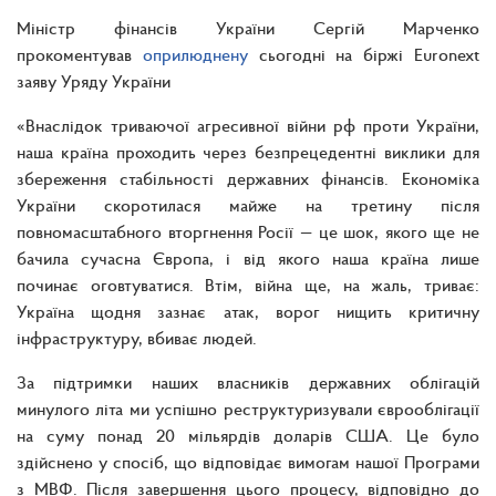
Міністр фінансів України Сергій Марченко
прокоментував
оприлюднену
сьогодні на біржі Euronext
заяву Уряду України
«Внаслідок триваючої агресивної війни рф проти України,
наша країна проходить через безпрецедентні виклики для
збереження стабільності державних фінансів. Економіка
України скоротилася майже на третину після
повномасштабного вторгнення Росії — це шок, якого ще не
бачила сучасна Європа, і від якого наша країна лише
починає оговтуватися. Втім, війна ще, на жаль, триває:
Україна щодня зазнає атак, ворог нищить критичну
інфраструктуру, вбиває людей.
За підтримки наших власників державних облігацій
минулого літа ми успішно реструктуризували єврооблігації
на суму понад 20 мільярдів доларів США. Це було
здійснено у спосіб, що відповідає вимогам нашої Програми
з МВФ. Після завершення цього процесу, відповідно до