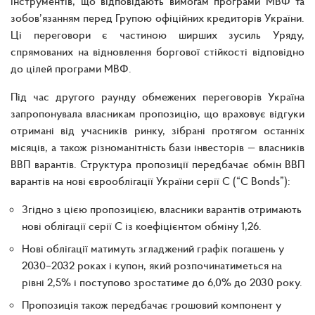
інструментів, що відповідають вимогам програми МВФ та
зобов’язанням перед Групою офіційних кредиторів України.
Ці переговори є частиною ширших зусиль Уряду,
спрямованих на відновлення боргової стійкості відповідно
до цілей програми МВФ.
Під час другого раунду обмежених переговорів Україна
запропонувала власникам пропозицію, що враховує відгуки
отримані від учасників ринку, зібрані протягом останніх
місяців, а також різноманітність бази інвесторів — власників
ВВП варантів. Структура пропозиції передбачає обмін ВВП
варантів на нові єврооблігації України серії С (“C Bonds”):
Згідно з цією пропозицією, власники варантів отримають
нові облігації серії C із коефіцієнтом обміну 1,26.
Нові облігації матимуть згладжений графік погашень у
2030–2032 роках і купон, який розпочинатиметься на
рівні 2,5% і поступово зростатиме до 6,0% до 2030 року.
Пропозиція також передбачає грошовий компонент у