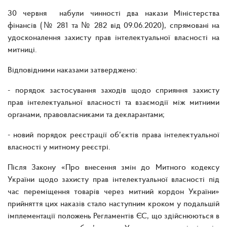
30 червня набули чинності два накази Міністерства
фінансів (№ 281 та № 282 від 09.06.2020), спрямовані на
удосконалення захисту прав інтелектуальної власності на
митниці.
Відповідними наказами затверджено:
- порядок застосування заходів щодо сприяння захисту
прав інтелектуальної власності та взаємодії між митними
органами, правовласниками та декларантами;
- новий порядок реєстрації об’єктів права інтелектуальної
власності у митному реєстрі.
Після Закону «Про внесення змін до Митного кодексу
України щодо захисту прав інтелектуальної власності під
час переміщення товарів через митний кордон України»
прийняття цих наказів стало наступним кроком у подальшій
імплементації положень Регламентів ЄС, що здійснюються в