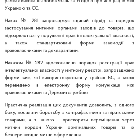
рамках виконання зобов’язань за Угодою про асоціацію між
Україною та ЄС.
Наказ № 281 запроваджує єдиний підхід та порядок
застосування митними органами заходів до товарів, що
підозрюються у порушенні прав інтелектуальної власності,
а також стандартизовані форми взаємодії з
правовласниками та декларантами.
Наказом № 282 вдосконалено порядок реєстрації прав
інтелектуальної власності у митному реєстрі, запроваджено
форми заяв, які використовуються у країнах ЄС, а також
переведено в електронну форму комунікації між
правовласниками та Держмитслужбою.
Практична реалізація цих документів дозволить, з одного
боку, посилити боротьбу з контрафактними та піратськими
товарами, а з іншого – прискорити переміщення через
митний кордон України оригінальних товарів та їх
безперешкодне митне оформлення.