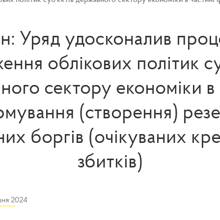
н: Уряд удосконалив про
ення облікових політик су
ного сектору економіки в 
мування (створення) рез
них боргів (очікуваних кр
збитків)
вня 2024