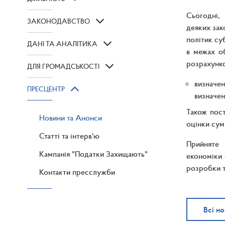
Сьогодні, 
ЗАКОНОДАВСТВО
деяких зак
політик су
ДАНІ ТА АНАЛІТИКА
в межах о
розрахунко
ДЛЯ ГРОМАДСЬКОСТІ
визначе
ПРЕСЦЕНТР
визначен
Також пост
Новини та Анонси
оцінки сум
Статті та інтерв'ю
Прийняте 
Кампанія "Податки Захищають"
економіки 
розробки т
Контакти пресслужби
Всі н