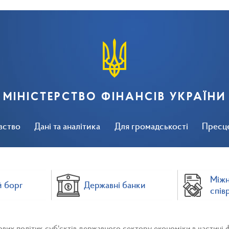
МІНІСТЕРСТВО ФІНАНСІВ УКРАЇНИ
вство
Дані та аналітика
Для громадськості
Пресц
Між
 борг
Державні банки
спів
их політик суб'єктів державного сектору економіки в частині 