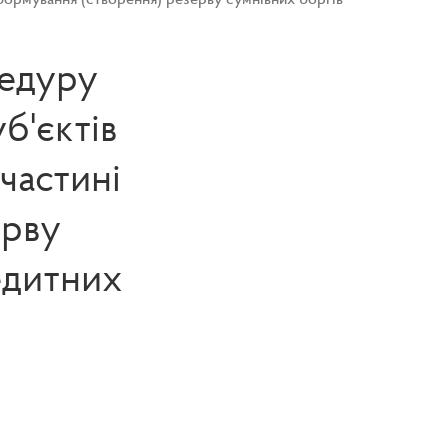
цедуру
б'єктів
частині
ерву
едитних