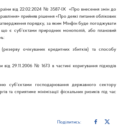
України від 22.02.2024 № 3587-ІХ «Про внесення змін до
равління» прийняв рішення «Про деякі питання облікових
атвердження порядку, за яким Мінфін буде погоджувати
, що є суб’єктами природних монополій, або плановий
нь:
 (резерву очікуваних кредитних збитків) та способу
 від 29.11.2006 № 1673 в частині коригування підходів
нню суб’єктами господарювання державного сектору
ів та сприятиме мінімізації фіскальних ризиків під час
Поділитись: