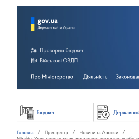
gov.ua
Державні сайти України
Прозорий бюджет
Військові ОВДП
Про Міністерство
Діяльність
Законода
Бюджет
Державний
Головна
Пресцентр
Новини та Анонси
Мінфін: Уряд удосконалив процедуру погодження обліков