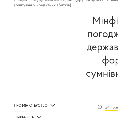
(очікуваних кредитних збитків)
Мінфі
погодж
держав
фор
сумнів
ПРО МІНІСТЕРСТВО
24 Тра
ДІЯЛЬНІСТЬ