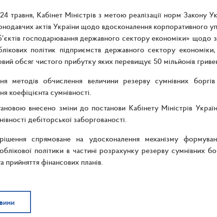
24 травня, Кабінет Міністрів з метою реалізації норм Закону 
онодавчих актів України щодо вдосконалення корпоративного уп
б’єктів господарювання державного сектору економіки» щодо з
блікових політик підприємств державного сектору економіки
вий обсяг чистого прибутку яких перевищує 50 мільйонів гриве
ння методів обчислення величини резерву сумнівних боргів
ня коефіцієнта сумнівності.
ановою внесено зміни до постанови Кабінету Міністрів України
нівності дебіторської заборгованості.
рішення спрямоване на удосконалення механізму формува
облікової політики в частині розрахунку резерву сумнівних борг
а прийняття фінансових планів.
овини