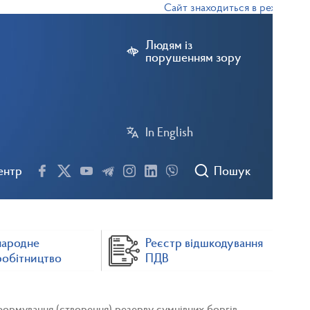
Сайт знаходиться в режимі тесто
Людям із
порушенням зору
In English
ентр
Пошук
народне
Реєстр відшкодування
робітництво
ПДВ
формування (створення) резерву сумнівних боргів