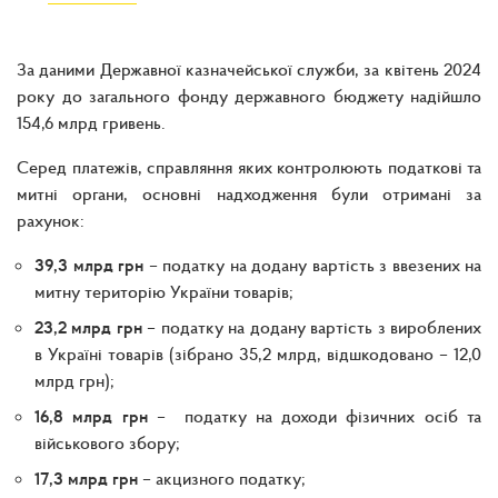
За даними Державної казначейської служби, за квітень 2024
року до загального фонду державного бюджету надійшло
154,6 млрд гривень.
Серед платежів, справляння яких контролюють податкові та
митні органи, основні надходження були отримані за
рахунок:
39,3 млрд грн
– податку на додану вартість з ввезених на
митну територію України товарів;
23,2 млрд грн
– податку на додану вартість з вироблених
в Україні товарів (зібрано 35,2 млрд, відшкодовано – 12,0
млрд грн);
16,8 млрд грн
– податку на доходи фізичних осіб та
військового збору;
17,3 млрд грн
– акцизного податку;