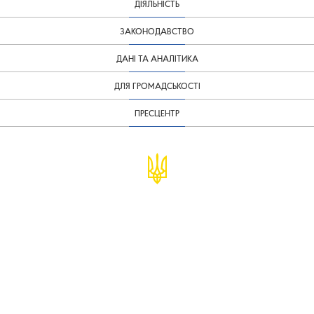
ДІЯЛЬНІСТЬ
ЗАКОНОДАВСТВО
ДАНІ ТА АНАЛІТИКА
ДЛЯ ГРОМАДСЬКОСТІ
ПРЕСЦЕНТР
© Міністерство фінансів України
infomf@minfin.gov.ua
presa@minfin.gov.ua
+38 (044) 201-56-30
Урядова "гаряча лінія" 1545