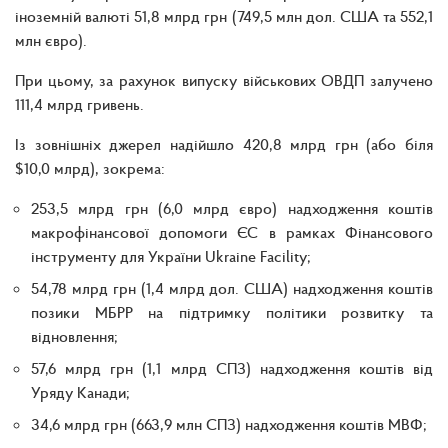
іноземній валюті 51,8 млрд грн (749,5 млн дол. США та 552,1
млн євро).
При цьому, за рахунок випуску військових ОВДП залучено
111,4 млрд гривень.
Із зовнішніх джерел надійшло 420,8 млрд грн (або біля
$10,0 млрд), зокрема:
253,5 млрд грн (6,0 млрд євро) надходження коштів
макрофінансової допомоги ЄС в рамках Фінансового
інструменту для України Ukraine Facility;
54,78 млрд грн (1,4 млрд дол. США) надходження коштів
позики МБРР на підтримку політики розвитку та
відновлення;
57,6 млрд грн (1,1 млрд СПЗ) надходження коштів від
Уряду Канади;
34,6 млрд грн (663,9 млн СПЗ) надходження коштів МВФ;