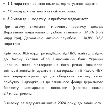
5,3 млрд грн
– рентної плати за користування надрами;
4,0 млрд грн
– ввізного та вивізного мита;
3,2 млрд грн
– податку на прибуток підприємств.
При цьому виконання місячного розпису доходів
Державною податковою службою становило 109,5% (+5,2
млрд грн), Державною митною службою – 114,8% (+6,3
млрд грн).
Крім того, 38,6 млрд грн надійшло від НБУ, який відповідно
до Закону України «Про Національний банк України»
щорічно, після підтвердження його річної фінансової
звітності зовнішнім аудитом та затвердження її Радою НБУ,
має перераховувати до держбюджету частину свого
прибутку. Надходження до загального фонду державного
бюджету міжнародної допомоги (грантів) склали
2,7 млрд гривень.
В цілому, за підсумками квітня 2024 року, до загального і