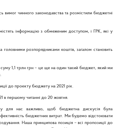
ь вимог чинного законодавства та розмістили бюджетні
 містять інформацію з обмеженим доступом, і ГРК, які у
а головними розпорядниками коштів, загалом становить
уму 1,1 трлн грн – це ще на один такий бюджет, який ми
.
иції до проекту бюджету на 2021 рік.
 в першому читанні до 20 жовтня.
ому для нас важливо, щоб бюджетна дискусія була
а ефективність бюджетних витрат. Ми будемо відстоювати
оздування. Наша принципова позиція – всі пропозиції до