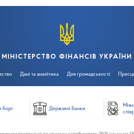
МІНІСТЕРСТВО ФІНАНСІВ УКРАЇНИ
вство
Дані та аналітика
Для громадськості
Пресц
Між
 борг
Державні банки
спів
тримали пропозицій до проекту держбюджету-2021 тільки від ГРК