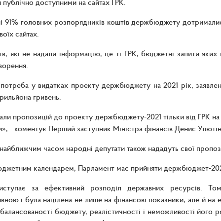
 публічно доступними на сайтах ГРК.
і 91% головних розпорядників коштів держбюджету дотрималис
воїх сайтах.
в, які не надали інформацію, це ті ГРК, бюджетні запити яких
ворення.
потреба у видатках проекту держбюджету на 2021 рік, заявлен
 трильйона гривень.
ли пропозицій до проекту держбюджету-2021 тільки від ГРК на с
и», - коментує Перший заступник Міністра фінансів Денис Улютін
 найближчим часом народні депутати також нададуть свої пропоз
юджетним календарем, Парламент має прийняти держбюджет-2021
иступає за ефективний розподіл державних ресурсів. Т
вною і була націлена не лише на фінансові показники, але й н
балансованості бюджету, реалістичності і неможливості його р