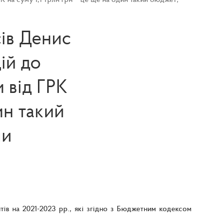
ів Денис
ій до
 від ГРК
ин такий
ли
в на 2021-2023 рр., які згідно з Бюджетним кодексом