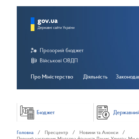
gov.ua
Державні сайти України
Прозорий бюджет
Військові ОВДП
Про Міністерство
Діяльність
Законода
Бюджет
Державний
Головна
Пресцентр
Новини та Анонси
Перший заступник Міністра фінансів Денис Улютін: Ми о