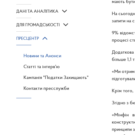
мають бути
ДАНІ ТА АНАЛІТИКА
На сьогодн
запити на с
ДЛЯ ГРОМАДСЬКОСТІ
9% відомст
ПРЕСЦЕНТР
процесі ст
Додаткова 
Новини та Анонси
більше 1,1
Статті та інтерв'ю
«Ми отрима
Кампанія "Податки Захищають"
підготувал
Контакти пресслужби
Крім того,
Згідно з б
«Мінфін в
конструкти
принципи з